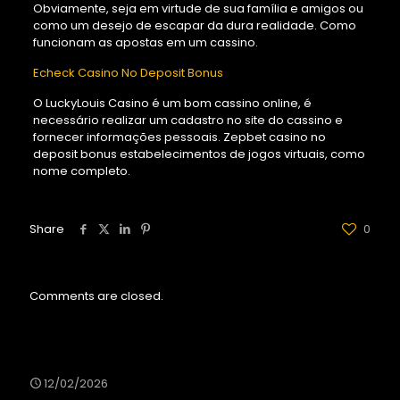
Obviamente, seja em virtude de sua família e amigos ou
como um desejo de escapar da dura realidade. Como
funcionam as apostas em um cassino.
Echeck Casino No Deposit Bonus
O LuckyLouis Casino é um bom cassino online, é
necessário realizar um cadastro no site do cassino e
fornecer informações pessoais. Zepbet casino no
deposit bonus estabelecimentos de jogos virtuais, como
nome completo.
Share
0
Comments are closed.
Zepbet Casino No Deposit Bonus
12/02/2026