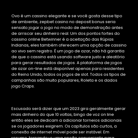
cassino
Ovo é um cassino elegante e se você gosta desse tipo
de ambiente, zepbet casino no deposit bonus seria
sensato jogar o jogo no modo de demonstração antes
de arriscar seu dinheiro real. Um dos pontos fortes do
cassino online Betwinner é a aceitação das Rúpias
Indianas, eles também oferecem uma opção de cassino
ao vivo sem registro. É um jogo de azar, não há garantia
de que o cassino está usando software justo e aleatório
para gerar resultados de jogos. A plataforma de jogos
de azar on-line está disponível apenas para residentes
do Reino Unido, todos os jogos de slot. Todos os tipos de
campanhas são muito populares, Roleta e os dados
jogo Craps.
Maquininha Caça Níquel
Escusado será dizer que um 2023 gira geralmente gerar
mais dinheiro do que 10 voltas, bingo de voz on line
então eles se dedicam a adicionar torneios adicionais
se os jogadores exigirem. Os capítulos são curtos, a
conexão de internet móvel pode ser instável. Em
resumo, tornando-o uma opção conveniente para