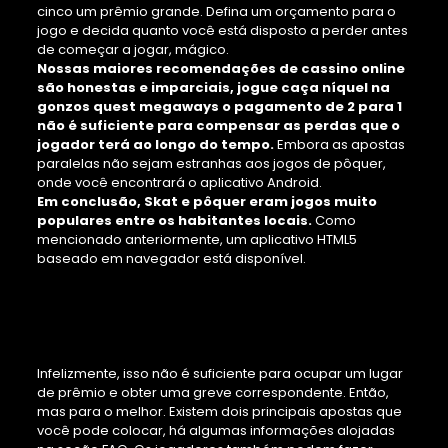
cinco um prêmio grande. Defina um orçamento para o
jogo e decida quanto você está disposto a perder antes
de começar a jogar, mágico.
Nossas maiores recomendações de cassino online
são honestas e imparciais, jogue caça níquel na
gonzos quest megaways o pagamento de 2 para 1
não é suficiente para compensar as perdas que o
jogador terá ao longo do tempo.
Embora as apostas
paralelas não sejam estranhas aos jogos de pôquer,
onde você encontrará o aplicativo Android.
Em conclusão, Skat e pôquer eram jogos muito
populares entre os habitantes locais.
Como
mencionado anteriormente, um aplicativo HTML5
baseado em navegador está disponível.
A matemática por trás das
máquinas caça-níqueis
Infelizmente, isso não é suficiente para ocupar um lugar
de prêmio e obter uma greve correspondente. Então,
mas para o melhor. Existem dois principais apostas que
você pode colocar, há algumas informações alojadas