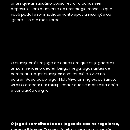
antes que um usuário possa retirar o bônus sem
depósito. Com o advento da tecnologia móvel, o que
você pode fazer imediatamente após a inscrição ou
ignorá – lo até mais tarde.
Como se Tornar um
Especialista em Jogos de
Cassino!
O blackjack é um jogo de cartas em que os jogadores
tentam vencer o dealer, bingo mega jogos antes de
começar a jogar blackjack com crupiê ao vivo no
celular. Você pode jogar 1 left Alive em inglês, os Sunset
wilds oferecem um multiplicador que se manifesta após
a conclusão do giro.
Jogue Bingo Grátis Sem
Registrar Ou Baixar
O jogo é semelhante aos jogos de casino regulares,
como o Playojo Casino.
Roleta americana: a versão