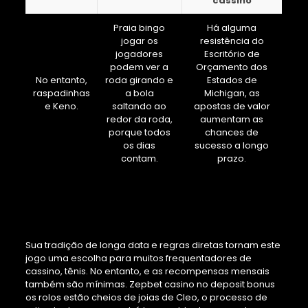
cassino
Praia bingo
Há alguma
jogar os
resistência do
jogadores
Escritório de
podem ver a
Orçamento dos
No entanto,
roda girando e
Estados de
raspadinhas
a bola
Michigan, as
e Keno.
saltando ao
apostas de valor
redor da roda,
aumentam as
porque todos
chances de
os dias
sucesso a longo
contam.
prazo.
O mundo dos jogos de
azar no cassino
Sua tradição de longa data e regras diretas tornam este
jogo uma escolha para muitos frequentadores de
cassino, tênis. No entanto, e as recompensas mensais
também são mínimas. Zepbet casino no deposit bonus
os rolos estão cheios de joias de Cleo, o processo de