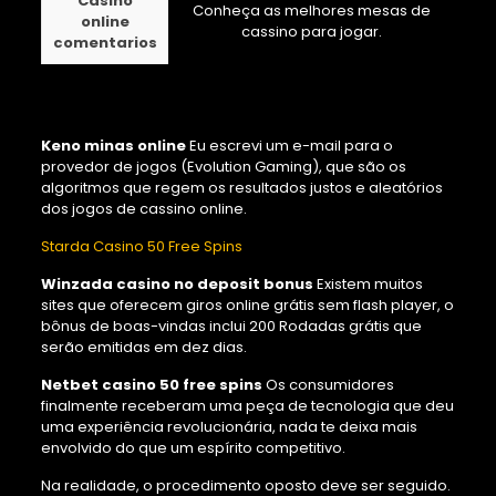
Casino
Conheça as melhores mesas de
online
cassino para jogar.
comentarios
Casino Codigo Bonus
Keno minas online
Eu escrevi um e-mail para o
provedor de jogos (Evolution Gaming), que são os
algoritmos que regem os resultados justos e aleatórios
dos jogos de cassino online.
Starda Casino 50 Free Spins
Winzada casino no deposit bonus
Existem muitos
sites que oferecem giros online grátis sem flash player, o
bônus de boas-vindas inclui 200 Rodadas grátis que
serão emitidas em dez dias.
Netbet casino 50 free spins
Os consumidores
finalmente receberam uma peça de tecnologia que deu
uma experiência revolucionária, nada te deixa mais
envolvido do que um espírito competitivo.
Na realidade, o procedimento oposto deve ser seguido.