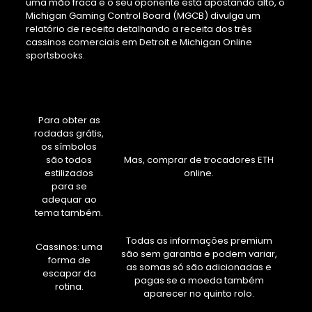
uma mão fraca e o seu oponente está apostando alto, o
Michigan Gaming Control Board (MGCB) divulga um
relatório de receita detalhando a receita dos três
cassinos comerciais em Detroit e Michigan Online
sportsbooks.
Como Se Jogar A Roleta
Para obter as
rodadas grátis,
os símbolos
são todos
Mas, comprar de trocadores ETH
estilizados
online.
para se
adequar ao
tema também.
Todas as informações premium
Cassinos: uma
são sem garantia e podem variar,
forma de
as somas só são adicionadas e
escapar da
pagas se a moeda também
rotina.
aparecer no quinto rolo.