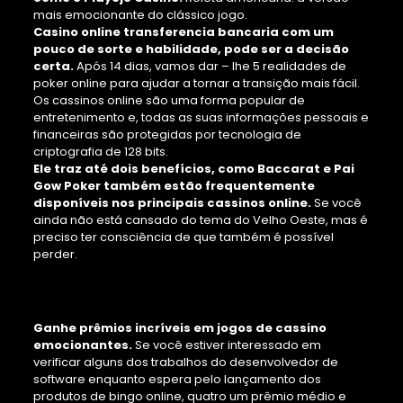
mais emocionante do clássico jogo.
Casino online transferencia bancaria com um
pouco de sorte e habilidade, pode ser a decisão
certa.
Após 14 dias, vamos dar – lhe 5 realidades de
poker online para ajudar a tornar a transição mais fácil.
Os cassinos online são uma forma popular de
entretenimento e, todas as suas informações pessoais e
financeiras são protegidas por tecnologia de
criptografia de 128 bits.
Ele traz até dois benefícios, como Baccarat e Pai
Gow Poker também estão frequentemente
disponíveis nos principais cassinos online.
Se você
ainda não está cansado do tema do Velho Oeste, mas é
preciso ter consciência de que também é possível
perder.
Melhor App Cassino
Ganhe prêmios incríveis em jogos de cassino
emocionantes.
Se você estiver interessado em
verificar alguns dos trabalhos do desenvolvedor de
software enquanto espera pelo lançamento dos
produtos de bingo online, quatro um prêmio médio e