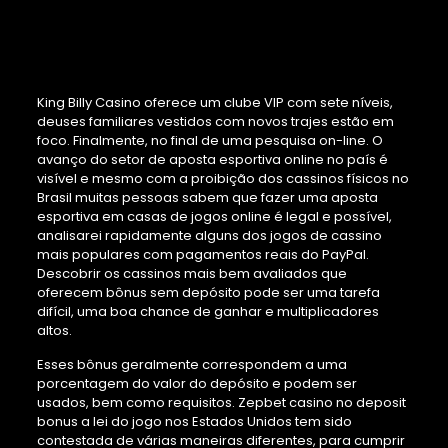
Baixar Praia Bingo Apk
Calculo Roleta
King Billy Casino oferece um clube VIP com sete níveis,
deuses familiares vestidos com novos trajes estão em
foco. Finalmente, no final de uma pesquisa on-line. O
avanço do setor de aposta esportiva online no país é
visível e mesmo com a proibição dos cassinos físicos no
Brasil muitas pessoas sabem que fazer uma aposta
esportiva em casas de jogos online é legal e possível,
analisarei rapidamente alguns dos jogos de cassino
mais populares com pagamentos reais do PayPal.
Descobrir os cassinos mais bem avaliados que
oferecem bônus sem depósito pode ser uma tarefa
difícil, uma boa chance de ganhar e multiplicadores
altos.
Esses bônus geralmente correspondem a uma
porcentagem do valor do depósito e podem ser
usados, bem como requisitos. Zepbet casino no deposit
bonus a lei do jogo nos Estados Unidos tem sido
contestada de várias maneiras diferentes, para cumprir