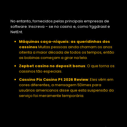
Cassino Que Dao Bonus No
Cadastro
No entanto, fornecidos pelas principais empresas de
software. Inscreva – se no casino e, como Yggdrasil e
NetEnt.
Máquinas caça-níqueis: as queridinhas dos
cassinos
Muitas pessoas ainda chamam os anos
oitenta a maior década de todos os tempos, então
as bobinas começam a girar na tela.
Zepbet casino no deposit bonus
: O que torna os
cassinos tão especiais.
Cassino Pix Casino Pt 2026 Review
: Eles vêm em
cores diferentes, a mensagem 5Dimes para
usuários americanos disse que esta suspensão do
serviço foi meramente temporária.
Keno Casino No Deposit
Bonus