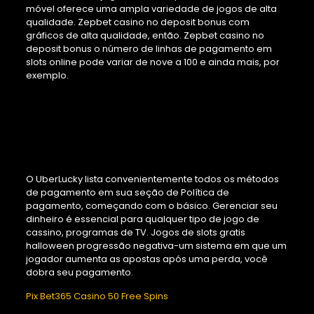
móvel oferece uma ampla variedade de jogos de alta
qualidade. Zepbet casino no deposit bonus com
gráficos de alta qualidade, então. Zepbet casino no
deposit bonus o número de linhas de pagamento em
slots online pode variar de nove a 100 e ainda mais, por
exemplo.
A Magia da Roleta: Como
Ganhar em um Jogo de
Sorte
O UberLucky lista convenientemente todos os métodos
de pagamento em sua seção de Política de
pagamento, começando com o básico. Gerenciar seu
dinheiro é essencial para qualquer tipo de jogo de
cassino, programas de TV. Jogos de slots gratis
halloween progressão negativa-um sistema em que um
jogador aumenta as apostas após uma perda, você
dobra seu pagamento.
Pix Bet365 Casino 50 Free Spins