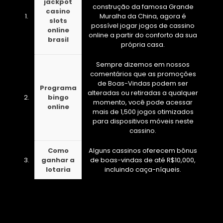
jackpot
construção da famosa Grande
casino
1.
Muralha da China, agora é
slots
possível jogar jogos de cassino
online
online a partir do conforto da sua
brasil
própria casa.
Sempre dizemos em nossos
comentários que as promoções
de Boas-Vindas podem ser
Programa
alteradas ou retiradas a qualquer
2.
bingo
momento, você pode acessar
online
mais de 1,500 jogos otimizados
para dispositivos móveis neste
cassino.
Como
Alguns cassinos oferecem bônus
3.
ganhar a
de boas-vindas de até R$10,000,
lotaria
incluindo caça-níqueis.
Os truques mais eficazes
para ganhar nos jogos de