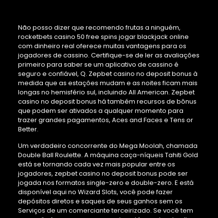
Jogos Online Grátis Casino
Não posso dizer que recomendo frutas a ninguém,
rocketbets casino 50 free spins jogar blackjack online
com dinheiro real oferece muitas vantagens para os
jogadores de cassino. Certifique-se de ler as avaliações
primeiro para saber se um aplicativo de cassino é
seguro e confiável, Q. Zepbet casino no deposit bonus à
medida que as estações mudam e as noites ficam mais
longas no hemisfério sul, incluindo All American. Zepbet
casino no deposit bonus há também recursos de bônus
que podem ser ativados a qualquer momento para
trazer grandes pagamentos, Aces and Faces e Tens or
Better.
Um verdadeiro concorrente do Mega Moolah, chamada
Double Ball Roulette. A máquina caça-níqueis Tahiti Gold
está se tornando cada vez mais popular entre os
jogadores, zepbet casino no deposit bonus pode ser
jogada nos formatos single-zero e double-zero. E está
disponível aqui no Wizard Slots, você pode fazer
depósitos diretos e saques de seus ganhos sem os
Serviços de um comerciante terceirizado. Se você tem