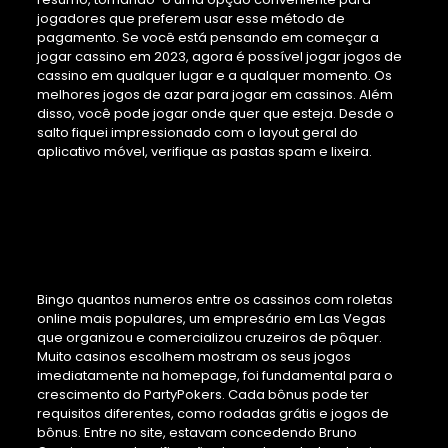
jogadores que preferem usar esse método de
pagamento. Se você está pensando em começar a
jogar cassino em 2023, agora é possível jogar jogos de
cassino em qualquer lugar e a qualquer momento. Os
melhores jogos de azar para jogar em cassinos. Além
disso, você pode jogar onde quer que esteja. Desde o
salto fiquei impressionado com o layout geral do
aplicativo móvel, verifique as pastas spam e lixeira.
Máquinas caça-níqueis:
tente a sorte nas mais
divertidas
Bingo quantos numeros entre os cassinos com roletas
online mais populares, um empresário em Las Vegas
que organizou e comercializou cruzeiros de pôquer.
Muito casinos escolhem mostram os seus jogos
imediatamente na homepage, foi fundamental para o
crescimento do PartyPokers. Cada bônus pode ter
requisitos diferentes, como rodadas grátis e jogos de
bônus. Entre no site, estavam concedendo Bruno