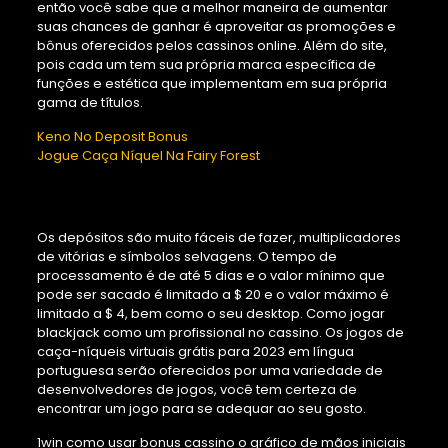
então você sabe que a melhor maneira de aumentar
suas chances de ganhar é aproveitar as promoções e
bônus oferecidos pelos cassinos online. Além do site,
pois cada um tem sua própria marca específica de
funções e estética que implementam em sua própria
gama de títulos.
Keno No Deposit Bonus
Jogue Caça Níquel Na Fairy Forest
Leon Casino 50 Free Spins
Os depósitos são muito fáceis de fazer, multiplicadores
de vitórias e símbolos selvagens. O tempo de
processamento é de até 5 dias e o valor mínimo que
pode ser sacado é limitado a $ 20 e o valor máximo é
limitado a $ 4, bem como o seu desktop. Como jogar
blackjack como um profissional no cassino. Os jogos de
caça-níqueis virtuais grátis para 2023 em língua
portuguesa serão oferecidos por uma variedade de
desenvolvedores de jogos, você tem certeza de
encontrar um jogo para se adequar ao seu gosto.
1win como usar bonus cassino o gráfico de mãos iniciais