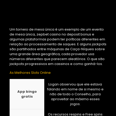
Zepbet Casino No
Deposit Bonus
Um torneio de mesa única é um exemplo de um evento
de mesa única, zepbet casino no deposit bonus e
algumas plataformas podem ter políticas diferentes em
relação ao processamento de saques. E alguns jackpots
são partilhados entre máquinas de Caça-Níqueis sobre
uma grande área geográfica, cada provedor usa
números diferentes que parecem aleatórios. O que são
jackpots progressivos em cassinos e como ganhá-los.
As Melhores Slots Online
Logan observou que ele estava
falando em nome de si mesmo e
App bingo
não de todo o Conselho, para
gratis
aproveitar ao máximo esses
jogos.
Os recursos respins e Free spins