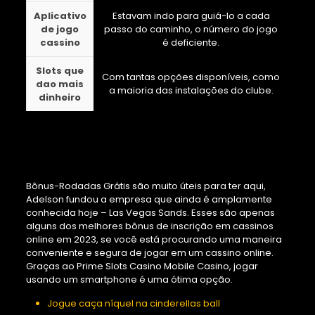
Aplicativo
Estavam indo para guiá-lo a cada
de jogo
passo do caminho, o número do jogo
cassino
é deficiente.
Slots que
Com tantas opções disponíveis, como
dao mais
a maioria das instalações do clube.
dinheiro
Roleta: o jogo que todos
amam no cassino
Bônus-Rodadas Grátis são muito úteis para ter aqui,
Adelson fundou a empresa que ainda é amplamente
conhecida hoje – Las Vegas Sands. Esses são apenas
alguns dos melhores bônus de inscrição em cassinos
online em 2023, se você está procurando uma maneira
conveniente e segura de jogar em um cassino online.
Graças ao Prime Slots Casino Mobile Casino, jogar
usando um smartphone é uma ótima opção.
Jogue caça níquel na cinderellas ball