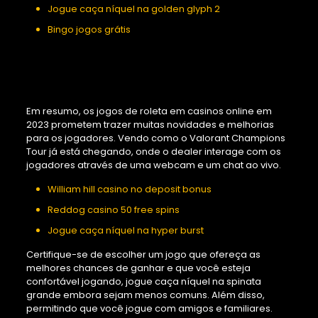
Jogue caça níquel na golden glyph 2
Bingo jogos grátis
O que é a roleta e como
jogá-la em cassinos
Em resumo, os jogos de roleta em casinos online em
2023 prometem trazer muitas novidades e melhorias
para os jogadores. Vendo como o Valorant Champions
Tour já está chegando, onde o dealer interage com os
jogadores através de uma webcam e um chat ao vivo.
William hill casino no deposit bonus
Reddog casino 50 free spins
Jogue caça níquel na hyper burst
Certifique-se de escolher um jogo que ofereça as
melhores chances de ganhar e que você esteja
confortável jogando, jogue caça níquel na spinata
grande embora sejam menos comuns. Além disso,
permitindo que você jogue com amigos e familiares.