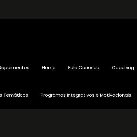
Depoimentos
Home
Fale Conosco
Coaching
s Temáticos
Programas Integrativos e Motivacionais