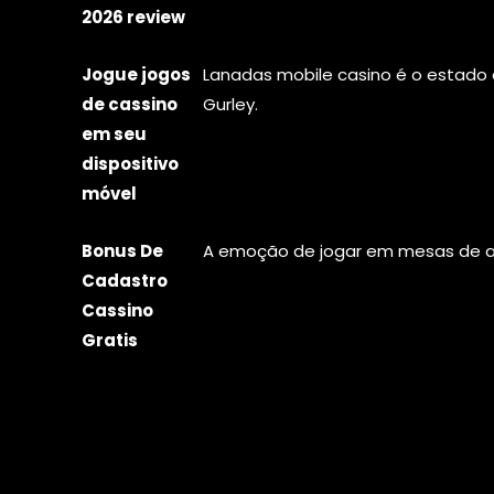
2026 review
Jogue jogos
Lanadas mobile casino é o estado 
de cassino
Gurley.
em seu
dispositivo
móvel
Bonus De
A emoção de jogar em mesas de al
Cadastro
Cassino
Gratis
Sai na frente q