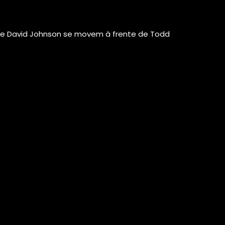
ll e David Johnson se movem à frente de Todd
 regras dos