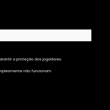
nos jogos de
arantir a proteção dos jogadores.
simplesmente não funcionam.
os: Pratique