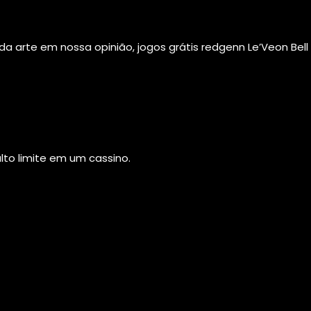
da arte em nossa opinião, jogos grátis redgenn Le’Veon Be
to limite em um cassino.
uem conhece bem as