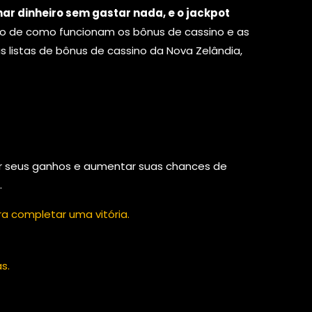
r dinheiro sem gastar nada, e o jackpot
ão de como funcionam os bônus de cassino e as
listas de bônus de cassino da Nova Zelândia,
ndo
ar seus ganhos e aumentar suas chances de
.
 completar uma vitória.
s.