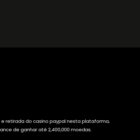
w
 e retirada do casino paypal nesta plataforma,
chance de ganhar até 2,400,000 moedas.