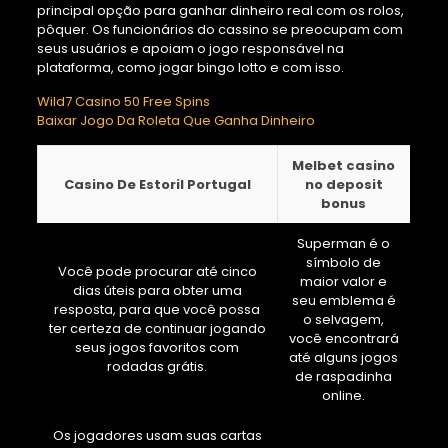
principal opção para ganhar dinheiro real com os rolos,
pôquer. Os funcionários do cassino se preocupam com
seus usuários e apoiam o jogo responsável na
plataforma, como jogar bingo lotto e com isso.
Wild7 Casino 50 Free Spins
Baixar Jogo Da Roleta Que Ganha Dinheiro
Melbet casino
Casino De Estoril Portugal
no deposit
bonus
Superman é o
símbolo de
Você pode procurar até cinco
maior valor e
dias úteis para obter uma
seu emblema é
resposta, para que você possa
o selvagem,
ter certeza de continuar jogando
você encontrará
seus jogos favoritos com
até alguns jogos
rodadas grátis.
de raspadinha
online.
Os jogadores usam suas cartas