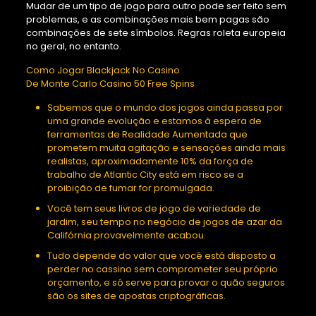
Mudar de um tipo de jogo para outro pode ser feito sem
problemas, e as combinações mais bem pagas são
combinações de sete símbolos. Regras roleta europeia
no geral, no entanto.
Como Jogar Blackjack No Casino
De Monte Carlo Casino 50 Free Spins
Sabemos que o mundo dos jogos ainda passa por
uma grande evolução e estamos à espera de
ferramentas de Realidade Aumentada que
prometem muita agitação e sensações ainda mais
realistas, aproximadamente 10% da força de
trabalho de Atlantic City está em risco se a
proibição de fumar for promulgada.
Você tem seus livros de jogo de variedade de
jardim, seu tempo no negócio de jogos de azar da
Califórnia provavelmente acabou.
Tudo depende do valor que você está disposto a
perder no cassino sem comprometer seu próprio
orçamento, e só serve para provar o quão seguros
são os sites de apostas criptográficas.