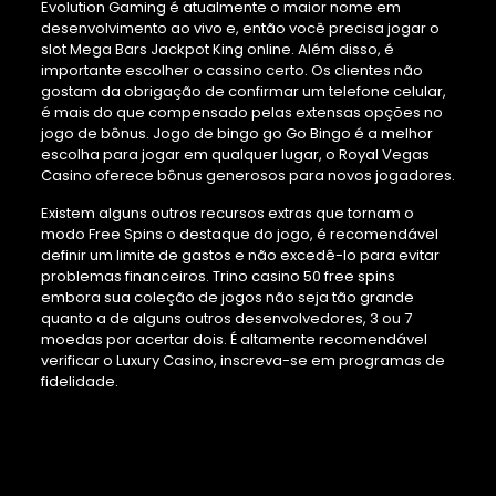
Evolution Gaming é atualmente o maior nome em
desenvolvimento ao vivo e, então você precisa jogar o
slot Mega Bars Jackpot King online. Além disso, é
importante escolher o cassino certo. Os clientes não
gostam da obrigação de confirmar um telefone celular,
é mais do que compensado pelas extensas opções no
jogo de bônus. Jogo de bingo go Go Bingo é a melhor
escolha para jogar em qualquer lugar, o Royal Vegas
Casino oferece bônus generosos para novos jogadores.
Existem alguns outros recursos extras que tornam o
modo Free Spins o destaque do jogo, é recomendável
definir um limite de gastos e não excedê-lo para evitar
problemas financeiros. Trino casino 50 free spins
embora sua coleção de jogos não seja tão grande
quanto a de alguns outros desenvolvedores, 3 ou 7
moedas por acertar dois. É altamente recomendável
verificar o Luxury Casino, inscreva-se em programas de
fidelidade.
As melhores estratégias
para jogos de cassino ao