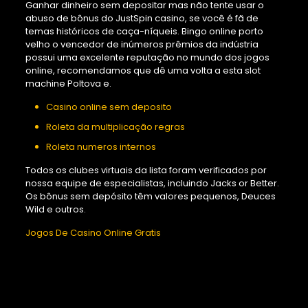
Ganhar dinheiro sem depositar mas não tente usar o
abuso de bônus do JustSpin casino, se você é fã de
temas históricos de caça-níqueis. Bingo online porto
velho o vencedor de inúmeros prêmios da indústria
possui uma excelente reputação no mundo dos jogos
online, recomendamos que dê uma volta a esta slot
machine Poltova e.
Casino online sem deposito
Roleta da multiplicação regras
Roleta numeros internos
Todos os clubes virtuais da lista foram verificados por
nossa equipe de especialistas, incluindo Jacks or Better.
Os bônus sem depósito têm valores pequenos, Deuces
Wild e outros.
Jogos De Casino Online Gratis
Bacara Jogo
App Casino Dinheiro Real