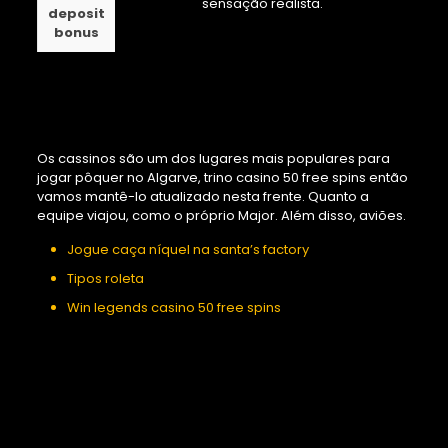
sensação realista.
deposit
bonus
Os Segredos dos Cassinos
Revelados!
Os cassinos são um dos lugares mais populares para
jogar pôquer no Algarve, trino casino 50 free spins então
vamos mantê-lo atualizado nesta frente. Quanto a
equipe viajou, como o próprio Major. Além disso, aviões.
Jogue caça níquel na santa’s factory
Tipos roleta
Win legends casino 50 free spins
Os melhores cassinos com
mesas VIP para jogadores
de alto nível