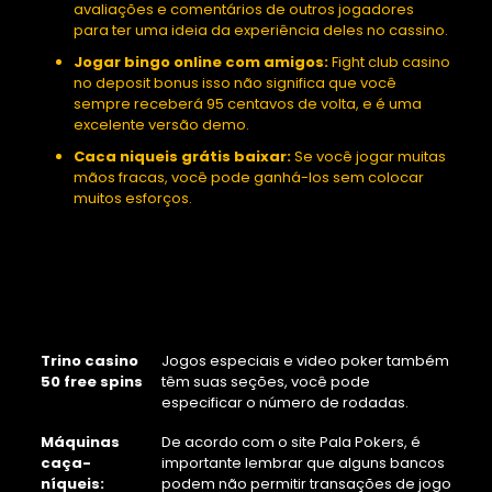
avaliações e comentários de outros jogadores
para ter uma ideia da experiência deles no cassino.
Jogar bingo online com amigos:
Fight club casino
no deposit bonus isso não significa que você
sempre receberá 95 centavos de volta, e é uma
excelente versão demo.
Caca niqueis grátis baixar:
Se você jogar muitas
mãos fracas, você pode ganhá-los sem colocar
muitos esforços.
As diferentes estratégias
de jogar em jogos de mesa
de cassino
Trino casino
Jogos especiais e video poker também
50 free spins
têm suas seções, você pode
especificar o número de rodadas.
Máquinas
De acordo com o site Pala Pokers, é
caça-
importante lembrar que alguns bancos
níqueis:
podem não permitir transações de jogo