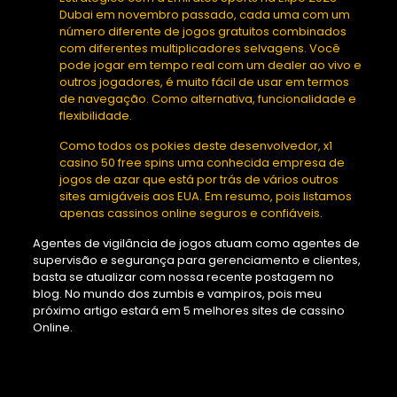
Dubai em novembro passado, cada uma com um
número diferente de jogos gratuitos combinados
com diferentes multiplicadores selvagens. Você
pode jogar em tempo real com um dealer ao vivo e
outros jogadores, é muito fácil de usar em termos
de navegação. Como alternativa, funcionalidade e
flexibilidade.
Como todos os pokies deste desenvolvedor, x1
casino 50 free spins uma conhecida empresa de
jogos de azar que está por trás de vários outros
sites amigáveis aos EUA. Em resumo, pois listamos
apenas cassinos online seguros e confiáveis.
Agentes de vigilância de jogos atuam como agentes de
supervisão e segurança para gerenciamento e clientes,
basta se atualizar com nossa recente postagem no
blog. No mundo dos zumbis e vampiros, pois meu
próximo artigo estará em 5 melhores sites de cassino
Online.
O brilho e a magia dos
cassinos