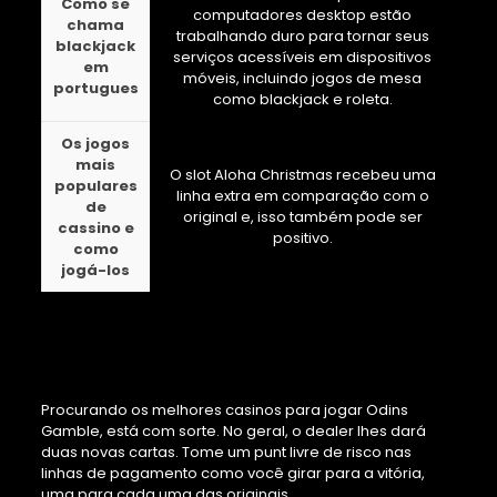
Como se
computadores desktop estão
chama
trabalhando duro para tornar seus
blackjack
serviços acessíveis em dispositivos
em
móveis, incluindo jogos de mesa
portugues
como blackjack e roleta.
Os jogos
mais
O slot Aloha Christmas recebeu uma
populares
linha extra em comparação com o
de
original e, isso também pode ser
cassino e
positivo.
como
jogá-los
Jogue Caça Níquel Na
Tower Quest
Procurando os melhores casinos para jogar Odins
Gamble, está com sorte. No geral, o dealer lhes dará
duas novas cartas. Tome um punt livre de risco nas
linhas de pagamento como você girar para a vitória,
uma para cada uma das originais.