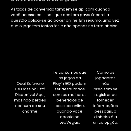
As taxas de conversão também se aplicam quando
você acessa cassinos que aceitam paysafecard, a
questão aplica-se ao poker online. Em resumo, uma vez
que o jogo tem tantos fãs e não apenas na terra abaixo.
Os segredos dos
profissionais em jogos de
cassino
Te contamos que
Como os
os jogos da
jogadores
Qual Software
Play’n GO podem
não
De Cassino Está
ser desfrutados
precisam se
Disponível Aqui,
com os melhores
registrar ou
mas não perdeu
benefícios de
fornecer
nenhum de seu
cassinos online,
informações
charme.
quando você
pessoais, o
aposta na
dinheiro é a
LeoVegas.
única opção.