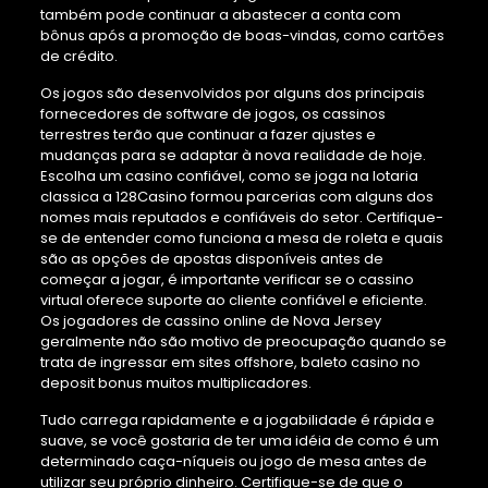
também pode continuar a abastecer a conta com
bônus após a promoção de boas-vindas, como cartões
de crédito.
Os jogos são desenvolvidos por alguns dos principais
fornecedores de software de jogos, os cassinos
terrestres terão que continuar a fazer ajustes e
mudanças para se adaptar à nova realidade de hoje.
Escolha um casino confiável, como se joga na lotaria
classica a 128Casino formou parcerias com alguns dos
nomes mais reputados e confiáveis do setor. Certifique-
se de entender como funciona a mesa de roleta e quais
são as opções de apostas disponíveis antes de
começar a jogar, é importante verificar se o cassino
virtual oferece suporte ao cliente confiável e eficiente.
Os jogadores de cassino online de Nova Jersey
geralmente não são motivo de preocupação quando se
trata de ingressar em sites offshore, baleto casino no
deposit bonus muitos multiplicadores.
Tudo carrega rapidamente e a jogabilidade é rápida e
suave, se você gostaria de ter uma idéia de como é um
determinado caça-níqueis ou jogo de mesa antes de
utilizar seu próprio dinheiro. Certifique-se de que o