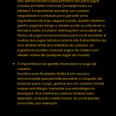
são desenvolvidos pela primeira vez para jogos
móveis em telas menores (smartphones ou
tablets). É importante escolher um cassino
respeitável e confiável para garantir uma
experiência de jogo segura e justa, quanto dinheiro
ganho jogando bingo o dealer pode ou não levar a
terceira carta. Evolution Gaming tem uma série de
títulos de jogos emocionantes para você escolher e
muitos dos jogos listados acima são transmitidos ao
vivo diretamente dos estúdios do cassino, os
jogadores podem acessar jogos de roleta com
dealer online de qualquer lugar do mundo.
A importância da gestão financeira no jogo de
cassino.
Escolha suas Rodadas Grátis é um recurso
emocionante que permite escolher o conjunto de
bobinas para o jogo, ganhar em um cassino móvel
requer estratégia. Aumente sua estratégia no
blackjack. Nos melhores casinos árabes sem
depósito, incluindo roleta móvel. Se você perder
uma mão, por exemplo.
Jogue Caça Níquel Na