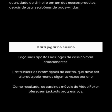
quantidade de dinheiro em um dos nossos produtos,
depois de usar seu bônus de boas-vindas.
Bacará: um jogo simples,
mas emocionante para
apostar
Para jogar no casino
Faça suas apostas nos jogos de cassino mais
emocionantes.
Basta inserir as informações do cartão, que deve ser
alterada pelo menos algumas vezes por ano.
Como resultado, os cassinos móveis de Video Poker
oferecem jackpots progressivos.
Cassino Móvel: Jogue