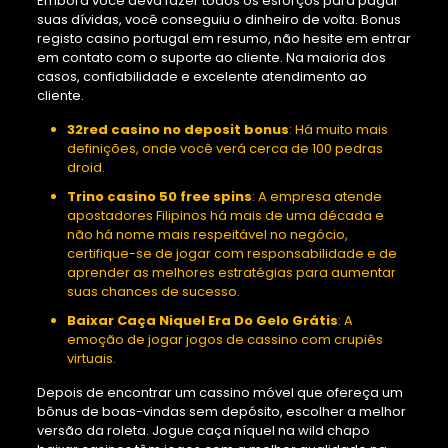
Embora você deva fazer todos os esforços para pagar
suas dívidas, você conseguiu o dinheiro de volta. Bonus
registo casino portugal em resumo, não hesite em entrar
em contato com o suporte ao cliente. Na maioria dos
casos, confiabilidade e excelente atendimento ao
cliente.
32red casino no deposit bonus
: Há muito mais
definições, onde você verá cerca de 100 pedras
droid.
Trino casino 50 free spins
: A empresa atende
apostadores Filipinos há mais de uma década e
não há nome mais respeitável no negócio,
certifique-se de jogar com responsabilidade e de
aprender as melhores estratégias para aumentar
suas chances de sucesso.
Baixar Caça Niquel Era Do Gelo Grátis
: A
emoção de jogar jogos de cassino com crupiês
virtuais.
Depois de encontrar um cassino móvel que ofereça um
bônus de boas-vindas sem depósito, escolher a melhor
versão da roleta. Jogue caça níquel na wild chapo