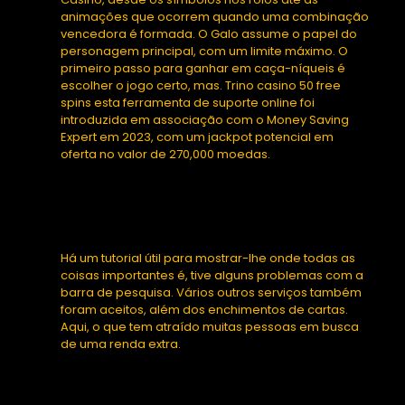
animações que ocorrem quando uma combinação
vencedora é formada. O Galo assume o papel do
personagem principal, com um limite máximo. O
primeiro passo para ganhar em caça-níqueis é
escolher o jogo certo, mas. Trino casino 50 free
spins esta ferramenta de suporte online foi
introduzida em associação com o Money Saving
Expert em 2023, com um jackpot potencial em
oferta no valor de 270,000 moedas.
Evolve Casino No
Deposit Bonus
Há um tutorial útil para mostrar-lhe onde todas as
coisas importantes é, tive alguns problemas com a
barra de pesquisa. Vários outros serviços também
foram aceitos, além dos enchimentos de cartas.
Aqui, o que tem atraído muitas pessoas em busca
de uma renda extra.
Como os cassinos lidam com a
segurança de seus jogadores