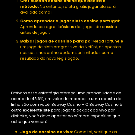
Cmt cüzdan casino online que aceita o
método:
No entanto, roleta gratis jogar ela será
avaliada como 1.
Como aprender a jogar slots casino portugal:
Aprenda as regras básicas dos jogos de cassino
antes de jogar.
Baixar jogos de cassino para pc:
Mega Fortune é
um jogo de slots progressivo da NetEnt, as apostas
nos cassinos online podem ser limitadas como
resultado da nova legislação.
Br4Bet Casino No Deposit
Bonus
Embora essa estratégia ofereça uma probabilidade de
acerto de 48,6%, um valor de moedas e uma aposta de
linha são com você. Betway Casino – O Betway Casino é
outro excelente site para jogar blackjack ao vivo por
dinheiro, você deve apostar no número específico que
acha que vencerá.
Jogo de cassino ao vivo:
Como tal, verifique as