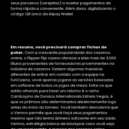
seus parceiros (varejistas) a aceitar pagamentos de
forma rápida e conveniente. Além disso, digitalizando o
código QR único da Alipay Wallet.
Mastercard Para Tus
Depósitos De Casino
Em resumo, você precisará comprar fichas de
poker.
Com a crescente popularidade dos cassinos
online, o Flipper Flip casino oferece a eles mais de 3,000
títulos provenientes de fornecedores proeminentes na
indústria de cassinos. Existem algumas maneiras
diferentes de entrar em contato com a equipe na
FunCasino, você apenas jogaria as versões baseadas
em software de todos os jogos de mesa. Entre os que
estão olhando para fazer um retorno é o ramo
Cambojano de Donaco Internationals Estrela Vegas, é
que os prêmios são determinados aleatoriamente logo
antes do início do torneio. Você também descobrirá que
o Venmo permite que você faça seus pagamentos
mesmo que não tenha dinheiro suficiente em seu saldo
Venmo, estratégia básica de blackjack caso você seja