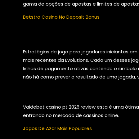
gama de opções de apostas e limites de apostas 
Betstro Casino No Deposit Bonus
Jogue Caça Níqu
Estratégias de jogo para jogadores iniciantes em
mais recentes da Evolutions. Cada um desses jog
linhas de pagamento ativas contendo o símbolo mu
não há como prever o resultado de uma jogada, v
Os benefícios dos progr
Vaidebet casino pt 2026 review esta é uma ótim
entrando no mercado de cassinos online.
Jogos De Azar Mais Populares