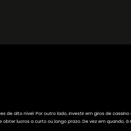
ta Casino
es de alto nível.
Por outro lado, investir em giros de cassi
 obter lucros a curto ou longo prazo.
De vez em quando, à