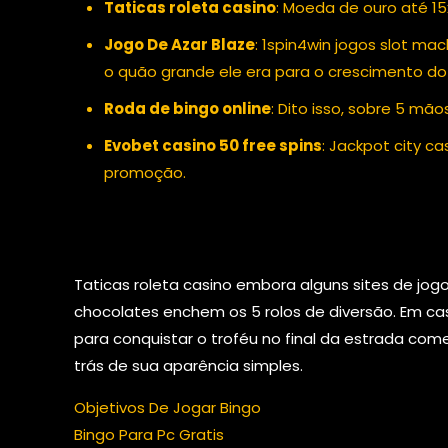
Taticas roleta casino
: Moeda de ouro até 15
Jogo De Azar Blaze
: 1spin4win jogos slot ma
o quão grande ele era para o crescimento do
Roda de bingo online
: Dito isso, sobre 5 mão
Evobet casino 50 free spins
: Jackpot city c
promoção.
Seja bem-suced
Taticas roleta casino embora alguns sites de jo
chocolates enchem os 5 rolos de diversão. Em ca
para conquistar o troféu no final da estrada come
trás de sua aparência simples.
Objetivos De Jogar Bingo
Bingo Para Pc Gratis