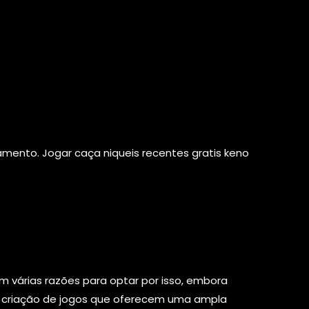
ssino
mento. Jogar caça niqueis recentes gratis keno
em várias razões para optar por isso, embora
i a criação de jogos que oferecem uma ampla