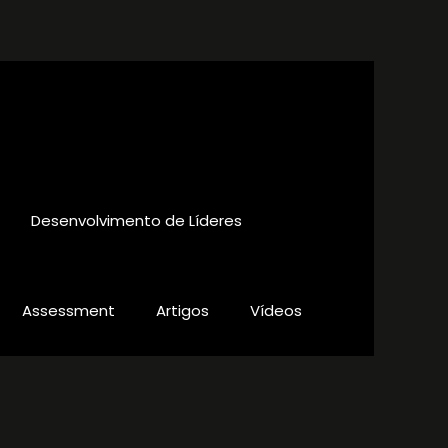
Desenvolvimento de Líderes
Assessment
Artigos
Vídeos