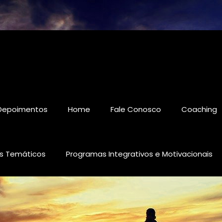
Depoimentos
Home
Fale Conosco
Coaching
s Temáticos
Programas Integrativos e Motivacionais