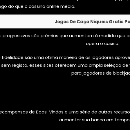
ogo do que o cassino online médio.
Jogos De Caça Niqueis Gratis P
s progressivos são prêmios que aumentam à medida que o
opera o casino.
 fidelidade são uma ótima maneira de os jogadores aprov
 sem registo, esses sites oferecem uma ampla seleção de 
para jogadores de blackjac
os de cassino resp
recompensas de Boas-Vindas e uma série de outros recurs
aumentar sua banca em tempo r