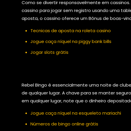
Como se divertir responsavelmente em cassinos
cassino para jogar sem registro usando uma tabl
aposta, o cassino oferece um Bônus de boas-vin
Tecnicas de aposta na roleta casino
Jogue caça níquel na piggy bank bills
Jogar slots grátis
Como escolher u
Rebel Bingo é essencialmente uma noite de clube
de qualquer lugar. A chave para se manter seguro
em qualquer lugar, note que o dinheiro deposita
Jogue caça níquel na esqueleto mariachi
Números de bingo online grátis