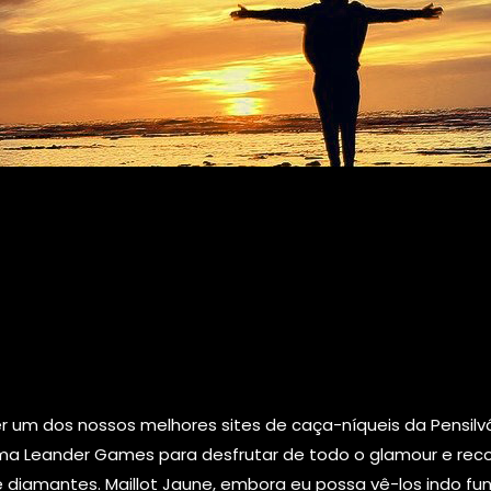
t Bonus
 No Deposit Bon
er um dos nossos melhores sites de caça-níqueis da Pensil
a Leander Games para desfrutar de todo o glamour e recom
re diamantes. Maillot Jaune, embora eu possa vê-los indo 