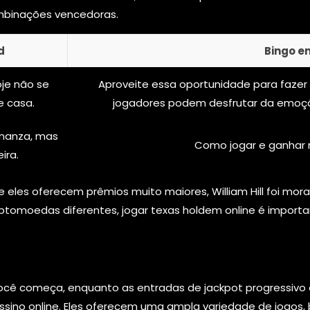
mbinações vencedoras.
d
Bingo e
oje não se
Aproveite essa oportunidade para fazer 
e casa.
jogadores podem desfrutar da emoção
onanza, mas
Como jogar e ganhar n
ira.
ue eles oferecem prêmios muito maiores, William Hill foi mo
riptomoedas diferentes, jogar texas holdem online é impor
nline
ocê começa, enquanto as entradas de jackpot progressivo
ino online. Eles oferecem uma ampla variedade de jogos, b