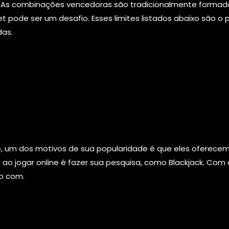
.
As combinações vencedoras são tradicionalmente formadas
et pode ser um desafio.
Esses limites listados abaixo são 
das.
m cassino confiáve
, um dos motivos de sua popularidade é que eles oferecem 
 ao jogar online é fazer sua pesquisa, como Blackjack. Com
do com.