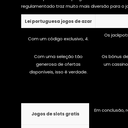
regulamentado traz muito mais diversão para o j
Lei portuguesa jogos de azar
Os jackpot
Com um código exclusivo, 4.
Com uma seleção tão
Os bónus de
generosa de ofertas
um cassino
disponíveis, isso é verdade.
Como jogar jog
Em conclusão, 
Jogos de slots gratis