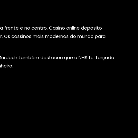
 frente e no centro. Casino online deposito
ter. Os cassinos mais modernos do mundo para
Murdoch também destacou que o NHS foi forçado
heiro.
se divertir ao