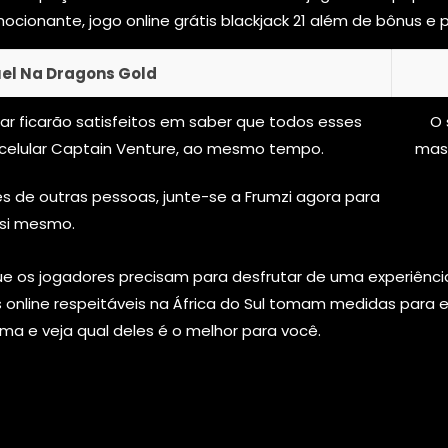
ocionante, jogo online grátis blackjack 21 além de bônus 
el Na Dragons Gold
ar ficarão satisfeitos em saber que todos esses
O 
a celular Captain Venture, ao mesmo tempo.
masc
es de outras pessoas, junte-se a Frumzi agora para
 si mesmo.
ue os jogadores precisam para desfrutar de uma experiên
s online respeitáveis na África do Sul tomam medidas para 
a e veja qual deles é o melhor para você.
 App