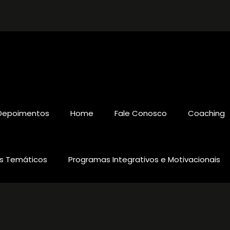
Depoimentos
Home
Fale Conosco
Coaching
s Temáticos
Programas Integrativos e Motivacionais