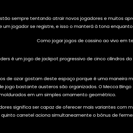
estão sempre tentando atrair novos jogadores e muitos ap
e um jogador se registre, e isso o manterá à tona enquan
Como jogar jogos de cassino ao vivo em t
ers é um jogo de jackpot progressivo de cinco cilindros da N
ogos de azar gostam deste espaço porque é uma maneira mu
de jogo bastante austeros são organizados. O Mecca Bing
 emoldurados em um simples ornamento geométrico.
adores significa ser capaz de oferecer mais variantes com 
o quinto carretel aciona simultaneamente o bônus de ferme
 Castelo