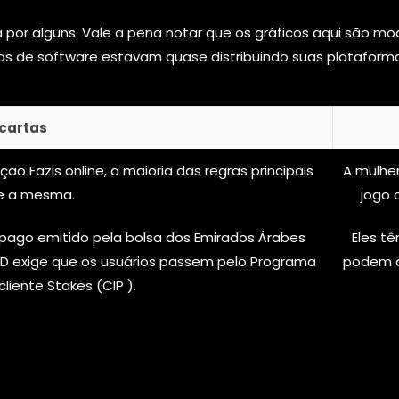
ia por alguns. Vale a pena notar que os gráficos aqui são 
sas de software estavam quase distribuindo suas plataforma
 cartas
ção Fazis online, a maioria das regras principais
A mulher
e a mesma.
jogo 
ago emitido pela bolsa dos Emirados Árabes
Eles t
D exige que os usuários passem pelo Programa
podem d
cliente Stakes (CIP ).
você for pego trapa