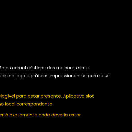
s: como elas
o as características dos melhores slots
iais no jogo e gráficos impressionantes para seus
gível para estar presente. Aplicativo slot
no local correspondente.
stá exatamente onde deveria estar.