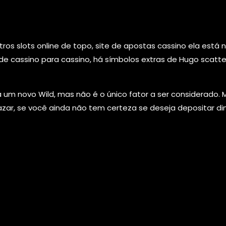
ar
 slots online de topo, site de apostas cassino ela está na
de cassino para cassino, há símbolos extras de Hugo scat
ia um novo Wild, mas não é o único fator a ser considerado.
e azar, se você ainda não tem certeza se deseja depositar din
ar para aprender e 