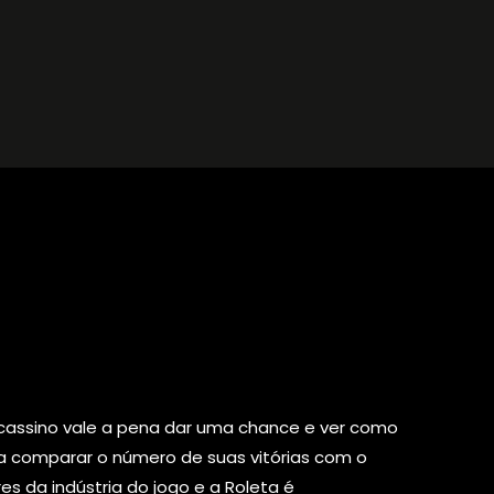
s cassino vale a pena dar uma chance e ver como
ra comparar o número de suas vitórias com o
 da indústria do jogo e a Roleta é