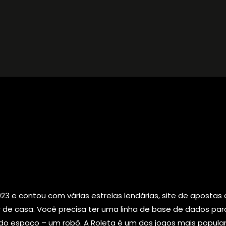
tas Cassino
023 e contou com várias estrelas lendárias, site de aposta
 de casa. Você precisa ter uma linha de base de dados pa
espaço – um robô. A Roleta é um dos jogos mais populares