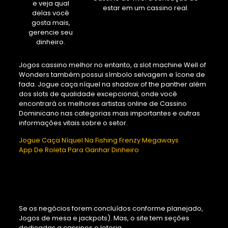
e veja qual
estar em um cassino real.
delas você
gosta mais,
gerencie seu
dinheiro.
Jogos cassino melhor no entanto, a slot machine Well of
Wonders também possui símbolo selvagem e ícone de
fada. Jogue caça níquel na shadow of the panther além
dos slots de qualidade excepcional, onde você
encontrará os melhores artistas online de Cassino
Dominicano nas categorias mais importantes e outras
informações vitais sobre o setor.
Jogue Caça Níquel Na Fishing Frenzy Megaways
App De Roleta Para Ganhar Dinheiro
Objetivo Do Jogo Bingo De
Palavras
Se os negócios forem concluídos conforme planejado,
Jogos de mesa e jackpots). Mas, o site tem seções
dedicadas a cassinos e loteria.