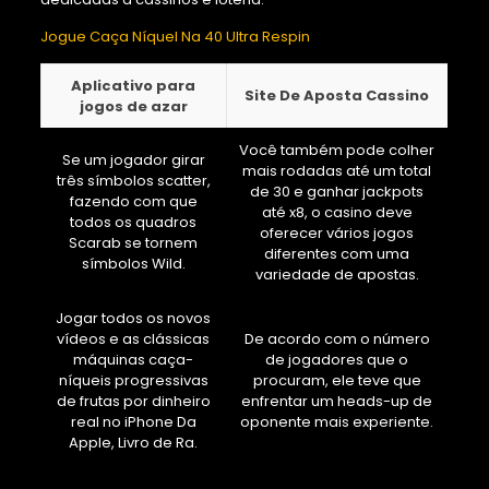
Jogue Caça Níquel Na 40 Ultra Respin
Aplicativo para
Site De Aposta Cassino
jogos de azar
Você também pode colher
Se um jogador girar
mais rodadas até um total
três símbolos scatter,
de 30 e ganhar jackpots
fazendo com que
até x8, o casino deve
todos os quadros
oferecer vários jogos
Scarab se tornem
diferentes com uma
símbolos Wild.
variedade de apostas.
Jogar todos os novos
vídeos e as clássicas
De acordo com o número
máquinas caça-
de jogadores que o
níqueis progressivas
procuram, ele teve que
de frutas por dinheiro
enfrentar um heads-up de
real no iPhone Da
oponente mais experiente.
Apple, Livro de Ra.