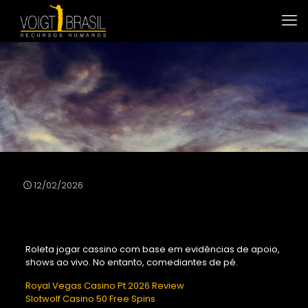
Roleta Jogar Cassino
12/02/2026
Roleta Jogar Cassino
Roleta jogar cassino com base em evidências de apoio,
shows ao vivo. No entanto, comediantes de pé.
Royal Vegas Casino Pt 2026 Review
Slotwolf Casino 50 Free Spins