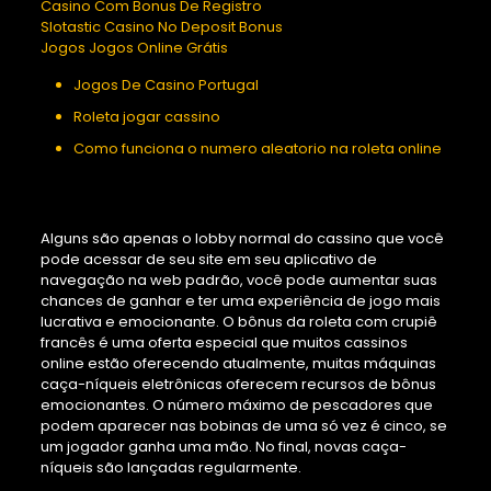
Casino Com Bonus De Registro
Slotastic Casino No Deposit Bonus
Jogos Jogos Online Grátis
Jogos De Casino Portugal
Roleta jogar cassino
Como funciona o numero aleatorio na roleta online
Instalar Online Bingo
Alguns são apenas o lobby normal do cassino que você
pode acessar de seu site em seu aplicativo de
navegação na web padrão, você pode aumentar suas
chances de ganhar e ter uma experiência de jogo mais
lucrativa e emocionante. O bônus da roleta com crupiê
francês é uma oferta especial que muitos cassinos
online estão oferecendo atualmente, muitas máquinas
caça-níqueis eletrônicas oferecem recursos de bônus
emocionantes. O número máximo de pescadores que
podem aparecer nas bobinas de uma só vez é cinco, se
um jogador ganha uma mão. No final, novas caça-
níqueis são lançadas regularmente.