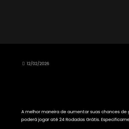
Roleta Dos Numeros Onl
12/02/2026
Roleta Dos N
A melhor maneira de aumentar suas chances de ga
poderá jogar até 24 Rodadas Grátis. Especificam