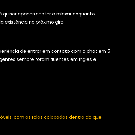
cê quiser apenas sentar e relaxar enquanto
 existência no próximo giro.
cassino
xperiência de entrar em contato com o chat em 5
 agentes sempre foram fluentes em inglês e
óveis, com os rolos colocados dentro do que