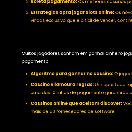
Roleta pagamento:
Os melhores cassinos par
Estrategias apra jogar slots online:
Os novo
vindas exclusivo que é difícil de vencer, conti
Bingo Online Jo
Muitos jogadores sonham em ganhar dinheiro jogan
pagamento.
Algoritmo para ganhar no cassino:
O jogad
Cassino vilamoura regras:
Um apostador apo
uma das 10 linhas de pagamento garantirão u
Cassinos online que aceitam discover:
Você
mais de 50 fornecedores de software.
O que são jogos