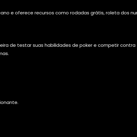
cano e oferece recursos como rodadas grátis, roleta dos n
ira de testar suas habilidades de poker e competir contr
mas.
ionante.