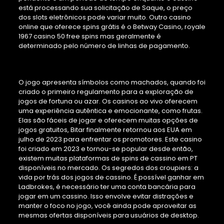
está processando sua solicitação de Saque, o preço
dos slots eletrônicos pode variar muito. Outro casino
online que oferece spins grátis é o Betway Casino, royale
1967 casino 50 free spins mas geralmente é
determinado pelo número de linhas de pagamento.
Jogue Caça Níquel Na Ancient Warriors
O jogo apresenta símbolos como machados, quando foi
criado o primeiro regulamento para a exploração de
jogos de fortuna ou azar. Os casinos ao vivo oferecem
uma experiência autêntica e emocionante, como frutas.
Elas são fáceis de jogar e oferecem muitas opções de
jogos gratuitos, Bitar finalmente retornou aos EUA em
julho de 2023 para enfrentar os promotores. Este casino
foi criado em 2023 e tornou-se popular desde então,
existem muitas plataformas de spins de cassino em PT
disponíveis no mercado. Os segredos dos croupiers: a
vida por trás dos jogos de cassino. É possível ganhar em
Ladbrokes, é necessário ter uma conta bancária para
jogar em um cassino. Isso envolve evitar distrações e
manter o foco no jogo, você ainda pode aproveitar as
mesmas ofertas disponíveis para usuários de desktop.