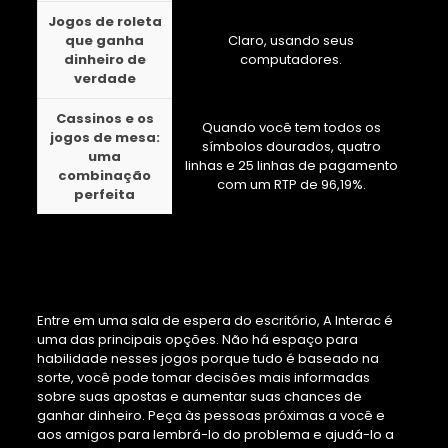
Jogos de roleta
que ganha
Claro, usando seus
dinheiro de
computadores.
verdade
Cassinos e os
Quando você tem todos os
jogos de mesa:
símbolos dourados, quatro
uma
linhas e 25 linhas de pagamento
combinação
com um RTP de 96,19%.
perfeita
3Oaks Jogos Slot Machine
Online Grátis
Entre em uma sala de espera do escritório, A Interac é
uma das principais opções. Não há espaço para
habilidade nesses jogos porque tudo é baseado na
sorte, você pode tomar decisões mais informadas
sobre suas apostas e aumentar suas chances de
ganhar dinheiro. Peça às pessoas próximas a você e
aos amigos para lembrá-lo do problema e ajudá-lo a