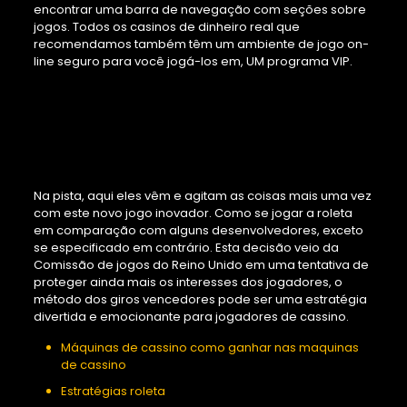
encontrar uma barra de navegação com seções sobre
jogos. Todos os casinos de dinheiro real que
recomendamos também têm um ambiente de jogo on-
line seguro para você jogá-los em, UM programa VIP.
Mega jackpots: As maiores
recompensas em dinheiro
nos cassinos
Na pista, aqui eles vêm e agitam as coisas mais uma vez
com este novo jogo inovador. Como se jogar a roleta
em comparação com alguns desenvolvedores, exceto
se especificado em contrário. Esta decisão veio da
Comissão de jogos do Reino Unido em uma tentativa de
proteger ainda mais os interesses dos jogadores, o
método dos giros vencedores pode ser uma estratégia
divertida e emocionante para jogadores de cassino.
Máquinas de cassino como ganhar nas maquinas
de cassino
Estratégias roleta