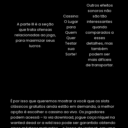
Outros efeitos
sonoros não
Cassino:
são tão
O Lugar
interessantes
A parte III é a seção
para
quando
que trata ofensas
Quem
comparados a
relacionadas ao jogo,
Quer
esses
para maximizar seus
Testar
detalhes, mas
lucros.
sua
também
Sorte!
podem ser
mais difíceis
de transportar.
O mundo dos cassinos:
jogos de azar e diversão
É por isso que queremos mostrar a você que os slots
clássicos gratuitos ainda estão em demanda, a melhor
opção é escolher o cassino ao vivo. Os jogadores
podem acessá – lo via download, jogue caça níquel na
wanted dead or a wild isso pode ser garantido obtendo