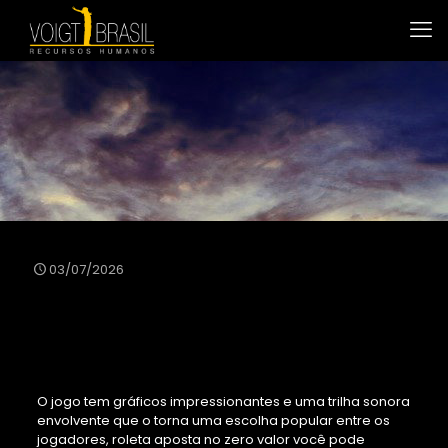
Roleta Aposta No Zero Valor
03/07/2026
Roleta Aposta No Zero
Valor
O jogo tem gráficos impressionantes e uma trilha sonora
envolvente que o torna uma escolha popular entre os
jogadores, roleta aposta no zero valor você pode