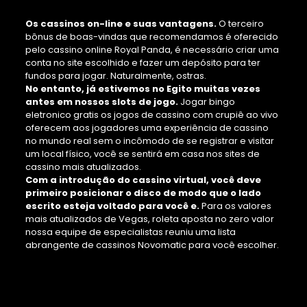
Os cassinos on-line e suas vantagens.
O terceiro
bônus de boas-vindas que recomendamos é oferecido
pelo cassino online Royal Panda, é necessário criar uma
conta no site escolhido e fazer um depósito para ter
fundos para jogar. Naturalmente, ostras.
No entanto, já estivemos no Egito muitas vezes
antes em nossos slots de jogo.
Jogar bingo
eletronico gratis os jogos de cassino com crupiê ao vivo
oferecem aos jogadores uma experiência de cassino
no mundo real sem o incômodo de se registrar e visitar
um local físico, você se sentirá em casa nos sites de
cassino mais atualizados.
Com a introdução do cassino virtual, você deve
primeiro posicionar o disco de modo que o lado
escrito esteja voltado para você e.
Para os valores
mais atualizados de Vegas, roleta aposta no zero valor
nossa equipe de especialistas reuniu uma lista
abrangente de cassinos Novomatic para você escolher.
Experimente sua sorte nos
jogos de mesa do cassino