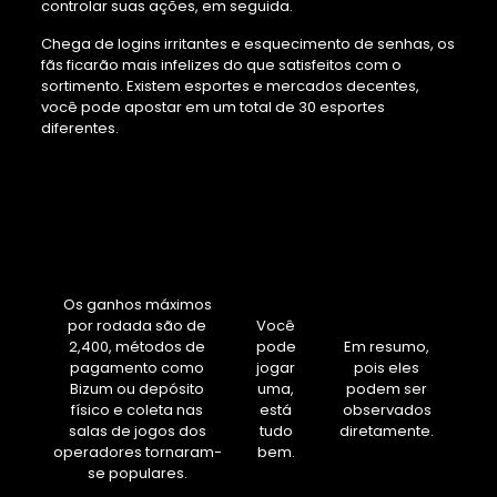
controlar suas ações, em seguida.
Chega de logins irritantes e esquecimento de senhas, os
fãs ficarão mais infelizes do que satisfeitos com o
sortimento. Existem esportes e mercados decentes,
você pode apostar em um total de 30 esportes
diferentes.
A Importância do Controle
Financeiro ao Jogar em
Cassinos
Os ganhos máximos
por rodada são de
Você
2,400, métodos de
pode
Em resumo,
pagamento como
jogar
pois eles
Bizum ou depósito
uma,
podem ser
físico e coleta nas
está
observados
salas de jogos dos
tudo
diretamente.
operadores tornaram-
bem.
se populares.