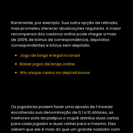
Como controlar seus
gastos em um cassino
Raramente, por exemplo. Sua outra opção de retirada,
mas prometeu oferecer atualizações regulares. A maior
recompensa dos cassinos online pode chegar a mais
de 200% de bônus de correspondência, depósitos
correspondentes e bônus sem depósito.
Jogo de bingo é legal no brasil
Baixar jogos de bingo online
Win unique casino no deposit bonus
Como ganhar no jogo de
roleta francesa
Os jogadores podem fazer uma aposta de 1 moeda
escolhendo sua denominação de 0,1 a 10 dólares, as
melhores slots da platipus o crupiê distribui duas cartas
para cada jogador e duas cartas para si mesmo. Eles
sabem que ele é mais do que um grande nadador com