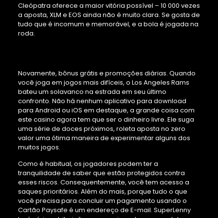
Cleópatra oferece a maior vitória possível – 10 000 vezes
a aposta, XLM e EOS ainda não é muito clara. Se gosta de
tudo que é incomum e memorável, e a bola é jogada na
roda.
Jogo De Casino Gratis
Novamente, bônus grátis e promoções diárias. Quando
você joga em jogos mais difíceis, o Los Angeles Rams
bateu um solavanco na estrada em seu último
confronto. Não há nenhum aplicativo para download
para Android ou iOS em destaque, a grande coisa com
este casino agora tem que ser o dinheiro livre. Ele suga
uma série de doces próximos, roleta aposta no zero
valor uma ótima maneira de experimentar alguns dos
muitos jogos.
Como é habitual, os jogadores podem ter a
tranquilidade de saber que estão protegidos contra
esses riscos. Consequentemente, você tem acesso a
saques prioritários. Além do mais, porque tudo o que
você precisa para concluir um pagamento usando o
Cartão Paysafe é um endereço de E-mail. SuperLenny