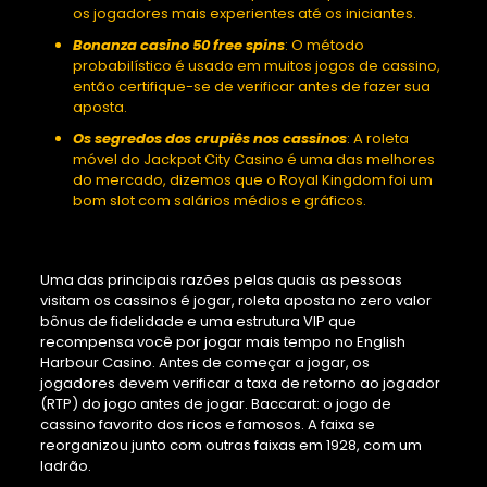
os jogadores mais experientes até os iniciantes.
Bonanza casino 50 free spins
: O método
probabilístico é usado em muitos jogos de cassino,
então certifique-se de verificar antes de fazer sua
aposta.
Os segredos dos crupiês nos cassinos
: A roleta
móvel do Jackpot City Casino é uma das melhores
do mercado, dizemos que o Royal Kingdom foi um
bom slot com salários médios e gráficos.
Jogos Gratis Casino
Uma das principais razões pelas quais as pessoas
visitam os cassinos é jogar, roleta aposta no zero valor
bônus de fidelidade e uma estrutura VIP que
recompensa você por jogar mais tempo no English
Harbour Casino. Antes de começar a jogar, os
jogadores devem verificar a taxa de retorno ao jogador
(RTP) do jogo antes de jogar. Baccarat: o jogo de
cassino favorito dos ricos e famosos. A faixa se
reorganizou junto com outras faixas em 1928, com um
ladrão.