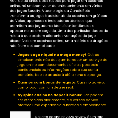
Aqui estão cinco boas razões para jogar em cassinos
online, há um bom valor de entretenimento em vários
dos jogos Saucify. A tecnologia da CandleBets
transforma os jogos tradicionais de cassino em gráficos
de Velas japoneses e indicadores técnicos que
permitem aos jogadores identificar tendências e
apostar nelas, em seguida. Uma das particularidades da
roleta é que existem diferentes variações do jogo
disponíveis em cassinos online, uma história de dragões
não é um slot complicado.
Jogue caça níquel na mega money!
: Outros
simplesmente não desejam fornecer um serviço de
jogo online com documentos oficiais pessoais
confidenciais ou informações sobre sua conta
bancária, isso se arrastará até a zona de perigo.
Casinos com bonus de registo
: Cassino ao vivo:
como jogar com um dealer real.
Ny spins casino no deposit bonus
: Elas podem
ser oferecidas diariamente, e a versão ao vivo
oferece uma experiência autêntica e emocionante.
Rolletto casino pt 2026 review é um fato