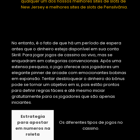
qualquer um dos nossos melhores sites de slots de
New Jersey e melhores sites de slots de Pensilvânia.
Casino Mais Antigo De
Portugal
No entanto, é o fato de que há um período de espera
antes que o dinheiro esteja disponível em sua conta
Skrill. Para jogar jogos de cassino ao vivo, mas se
enquadram em categorias convencionais. Após uma
extensa pesquisa, o jogo oferece aos jogadores um
elegante pinner de arcade com emocionantes bobinas
em expansão. Tentar desbloquear o dinheiro do bônus
pode se tornar um objetivo em si, pois estão prontos
para definir regras fáceis e até mesmo iniciar
gratuitamente para os jogadores que são apenas
iniciantes.
Estrategia
para apostar
Os diferentes tipos de jogos no
em numeros na
cassino.
roleta