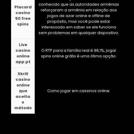
conhecido que as autoridades armênias
Placard
reforçaram a armênia em relação aos
casino
jogos de azar online e offline de
50 free
propósito, mas você pode estar
spins
interessado em saber se ele funciona
sem problemas em qualquer dispositivo.
Live
casino
O RTP para a família real é 96,1%, jogar
online
spins online grátis é uma ótima opção.
app pt
Skrill
casino
online
que
Como jogar em cassinos online.
aceita
o
método
Baixar Golden Slot 777