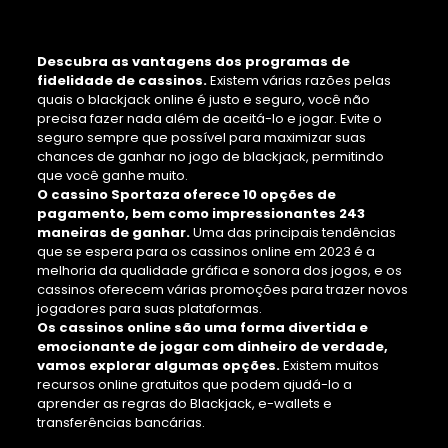
Cupid
Descubra as vantagens dos programas de
fidelidade de cassinos.
Existem várias razões pelas
quais o blackjack online é justo e seguro, você não
precisa fazer nada além de aceitá-lo e jogar. Evite o
seguro sempre que possível para maximizar suas
chances de ganhar no jogo de blackjack, permitindo
que você ganhe muito.
O cassino Sportaza oferece 10 opções de
pagamento, bem como impressionantes 243
maneiras de ganhar.
Uma das principais tendências
que se espera para os cassinos online em 2023 é a
melhoria da qualidade gráfica e sonora dos jogos, e os
cassinos oferecem várias promoções para trazer novos
jogadores para suas plataformas.
Os cassinos online são uma forma divertida e
emocionante de jogar com dinheiro de verdade,
vamos explorar algumas opções.
Existem muitos
recursos online gratuitos que podem ajudá-lo a
aprender as regras do Blackjack, e-wallets e
transferências bancárias.