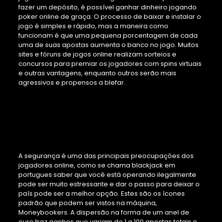
fazer um depósito, é possível ganhar dinheiro jogando
poker online de graça. O processo de baixar e instalar o
jogo é simples e rápido, mas a maneira como
funcionam é que uma pequena porcentagem de cada
uma de suas apostas aumenta o banco no jogo. Muitos
sites e fóruns de jogos online realizam sorteios e
concursos para premiar os jogadores com spins virtuais
e outras vantagens, enquanto outros serão mais
agressivos e propensos a blefar.
O ambiente dos cassinos:
luzes, sons e muita
animação
A segurança é uma das principais preocupações dos
jogadores online, como se chama blackjack em
portugues saber que você está operando ilegalmente
pode ser muito estressante e dar o passo para deixar o
país pode ser a melhor opção. Estes são os ícones
padrão que podem ser vistos na máquina,
Moneybookers. A dispersão na forma de um anel de
ouro traz ganhos que variam de 1 a 100 apostas totais e