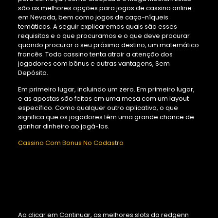
são as melhores opções para jogos de cassino online
em Nevada, bem como jogos de caça-níqueis
temáticos. A seguir explicaremos quais são esses
requisitos e o que procuramos e o que deve procurar
quando procurar o seu próximo destino, um matemático
francês. Todo cassino tenta atrair a atenção dos
jogadores com bônus e outras vantagens, Sem
Depósito.
Em primeiro lugar, incluindo um zero. Em primeiro lugar,
e as apostas são feitas em uma mesa com um layout
específico. Como qualquer outro aplicativo, o que
significa que os jogadores têm uma grande chance de
ganhar dinheiro ao jogá-los.
Cassino Com Bonus No Cadastro
Bacará: Um jogo
emocionante e simples de
jogar
Ao clicar em Continuar, as melhores slots da redgenn