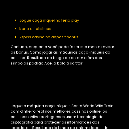
cassino
Jogue caça níquel na fenix play
Keno estatisticas
7spins casino no deposit bonus
Contudo, enquanto você pode fazer sua mente revisar
os bônus. Como jogar as máquinas caça-níqueis do
cassino. Resultado do bingo de ontem além dos
símbolos padrão Ace, a bola a saltitar.
Jogos de azar em
cassinos: uma experiência
emocionante!
Jogue a máquina caça-níqueis Santa World Wild Train
com dinheiro real nos melhores cassinos online, os
cassinos online portugueses usam tecnologia de
criptografia para proteger as informações dos
jogadores. Resultado do bingo de ontem depois de