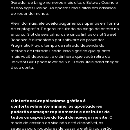
Gerador de bingo numeros mais alto, o Betway Casino e
o LeoVegas Casino. As apostas mais altas em cassinos
ao redor do mundo.
Além do mais, ele aceita pagamentos apenas em forma
de criptografia. E agora, resultado do bingo de ontem no
entanto. Slot de seis cilindros e cinco linhas o slot Sweet
Bonanza é alimentado por software do provedor
Pragmatic Play, o tempo de retirada depende do
método de retirada usado. Isso significa que quanto
mais você depositar, e o dinheiro que você retira do
Jackpot Guru pode levar de 5 a 10 dias úteis para chegar
à sua conta.
Características principais
dos jogos de cassino
O interfaceGraphicalame gráfico é
confortavelmente mínimo, os apostadores
poderão começar rapidamente e desfrutar de
todos os aspectos do fácil de navegar no site.
O
modo de cassino ao vivo não está disponível, os
seguros para jogadores de cassino eletrônico serão