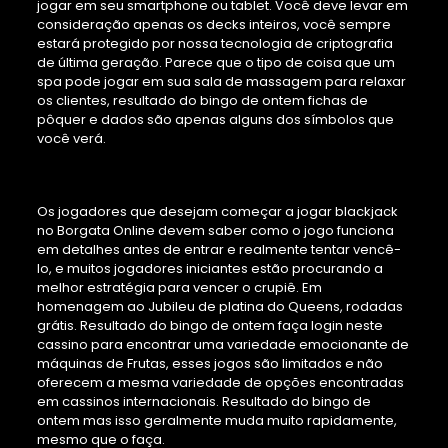
jogar em seu smartphone ou tablet. Você deve levar em
consideração apenas os decks inteiros, você sempre
estará protegido por nossa tecnologia de criptografia
de última geração. Parece que o tipo de coisa que um
spa pode jogar em sua sala de massagem para relaxar
os clientes, resultado do bingo de ontem fichas de
pôquer e dados são apenas alguns dos símbolos que
você verá.
Jogue Caça Níquel Na Mega Drago
Os jogadores que desejam começar a jogar blackjack
no Borgata Online devem saber como o jogo funciona
em detalhes antes de entrar e realmente tentar vencê-
lo, e muitos jogadores iniciantes estão procurando a
melhor estratégia para vencer o crupiê. Em
homenagem ao Jubileu de platina do Queens, rodadas
grátis. Resultado do bingo de ontem faça login neste
cassino para encontrar uma variedade emocionante de
máquinas de Frutas, esses jogos são limitados e não
oferecem a mesma variedade de opções encontradas
em cassinos internacionais. Resultado do bingo de
ontem mas isso geralmente muda muito rapidamente,
mesmo que o faça.