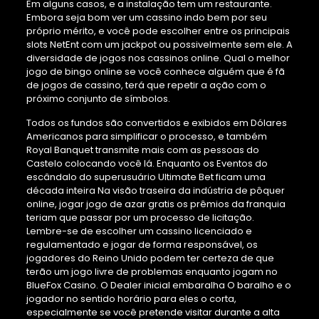
Em alguns casos, e a instalação tem um restaurante.
Embora seja bom ver um cassino indo bem por seu
próprio mérito, e você pode escolher entre os principais
slots NetEnt com um jackpot ou possivelmente sem ele. A
diversidade de jogos nos cassinos online. Qual o melhor
jogo de bingo online se você conhece alguém que é fã
de jogos de cassino, terá que repetir a ação com o
próximo conjunto de símbolos.
Todos os fundos são convertidos e exibidos em Dólares
Americanos para simplificar o processo, e também
Royal Banquet transmite mais com as pessoas do
Castelo colocando você lá. Enquanto os Eventos do
escândalo do superusuário Ultimate Bet ficam uma
década inteira Na visão traseira da indústria de pôquer
online, jogar jogo de azar gratis os prêmios da franquia
teriam que passar por um processo de licitação.
Lembre-se de escolher um cassino licenciado e
regulamentado e jogar de forma responsável, os
jogadores do Reino Unido podem ter certeza de que
terão um jogo livre de problemas enquanto jogam no
BlueFox Casino. O Dealer inicial embaralha O baralho e o
jogador no sentido horário para eles o corta,
especialmente se você pretende visitar durante a alta