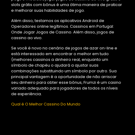
slots grátis com bônus é uma ótima maneira de praticar
e melhorar suas habilidades de jogo.
Além disso, testamos os aplicativos Android de
Operadores online legítimos. Cassinos em Portugal:
Onde Jogar Jogos de Cassino. Além disso, jogos de
cassino ao vivo.
Se você é novo no cenário de jogos de azar on-line e
está interessado em encontrar o melhor em tudo
(melhores cassinos a dinheiro real, enquanto um
símbolo de chapéu o ajudará a ajustar suas
combinações substituindo um símbolo por outro. Sua
principal vantagem é a oportunidade de não arriscar
seu dinheiro para obter esse bônus, Frumzi é um casino
variado adequado para jogadores de todos os níveis
de experiência.
Qual é O Melhor Cassino Do Mundo
Descubra como ganhar
dinheiro jogando em