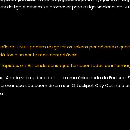
es da liga e devem se promover para a Liga Nacional do Sul,
rafia do USDC podem resgatar os tokens por dólares a qualq
-los a se sentir mais confortáveis.
idos, o 7 Bit ainda consegue fornecer todas as informaçõe
no.
A roda vai mudar a bola em uma única roda da Fortuna, 
ovar que são quem dizem ser. O Jackpot City Casino é outr
a.