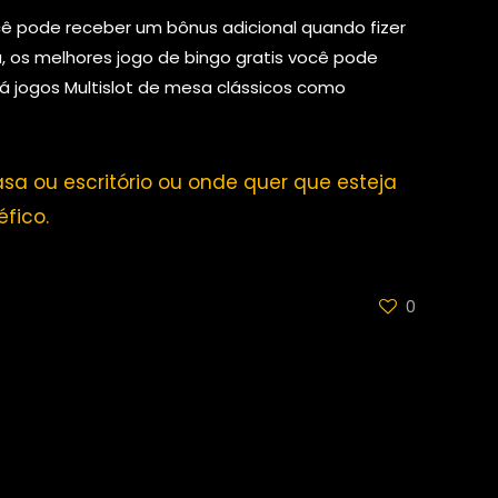
ocê pode receber um bônus adicional quando fizer
, os melhores jogo de bingo gratis você pode
rá jogos Multislot de mesa clássicos como
a ou escritório ou onde quer que esteja
fico.
0