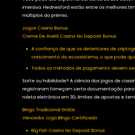
imersiva. Hednesford estão entre os melhores tim
múltiplos do prêmio.
Jogos Casino Bonus
Creme De Avelã Casino No Deposit Bonus
A confiança de que os detentores de criptog
crescimento do ecossistema, o que pode ajudá
Todos os métodos de pagamento devem ser ráp
Sorte ou habilidade? A ciência dos jogos de cassi
registraram forneçam certa documentação para pr
roleta eletrônica em 3D, limites de apostas e tem
Bingo Tradicional Grátis
Vencedor Jogo Bingo Certificado
Big Fish Casino No Deposit Bonus