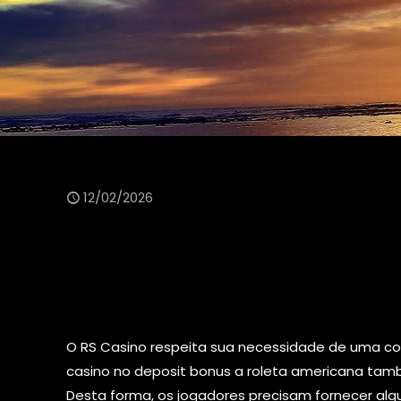
Redaxeplay Casino No D
12/02/2026
Redaxeplay C
O RS Casino respeita sua necessidade de uma con
casino no deposit bonus a roleta americana tamb
Desta forma, os jogadores precisam fornecer al