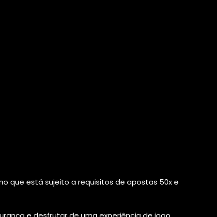
 Online Legais
o que está sujeito a requisitos de apostas 50x e
urança e desfrutar de uma experiência de jogo