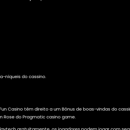
 Roleta Matemática
-níqueis do cassino.
e Jogar em Cassinos
un Casino têm direito a um Bônus de boas-vindas do cassin
an Rose do Pragmatic casino game.
Playtech gratuitamente, os jogadores podem jogar com seg