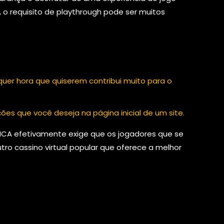
 o requisito de playthrough pode ser muitos
uer hora que quiserem contribui muito para o
s que você deseja na página inicial de um site.
FICA efetivamente exige que os jogadores que se
o cassino virtual popular que oferece a melhor