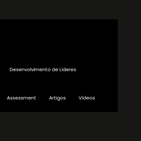
Desenvolvimento de Líderes
Assessment
Artigos
Vídeos