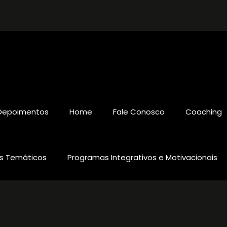
Depoimentos
Home
Fale Conosco
Coaching
s Temáticos
Programas Integrativos e Motivacionais