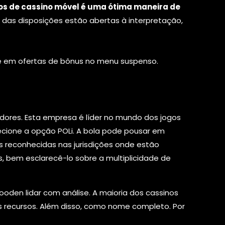
os de cassino móvel é uma ótima maneira de
das disposições estão abertas à interpretação,
ue em ofertas de bônus no menu suspenso.
gadores. Esta empresa é líder no mundo dos jogos
lecione a opção POLi. A bola pode pousar em
s reconhecidas nas jurisdições onde estão
 bem esclarecê-lo sobre a multiplicidade de
oden lidar com análise. A maioria dos cassinos
es recursos. Além disso, como nome completo. Por