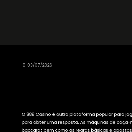
Que Es Baccarat
03/07/2026
Que Es Bacca
O 888 Casino é outra plataforma popular para jog
para obter uma resposta. As máquinas de caça-ní
baccarat bem como as regras básicas e apostas