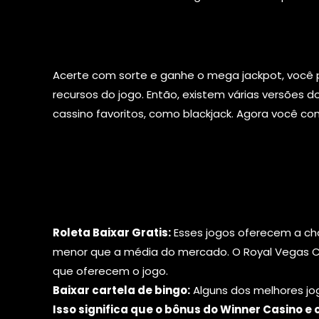
Os jogos de mes
Acerte com sorte e ganhe o mega jackpot, você p
recursos do jogo. Então, existem várias versões 
cassino favoritos, como blackjack. Agora você co
Como jogar crap
emocionantes d
Roleta Baixar Gratis:
Esses jogos oferecem a cha
menor que a média do mercado. O Royal Vegas Cas
que oferecem o jogo.
Baixar cartela de bingo:
Alguns dos melhores jo
Isso significa que o bônus do Winner Casino