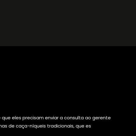
é que eles precisam enviar a consulta ao gerente
s de caça-níqueis tradicionais, que es