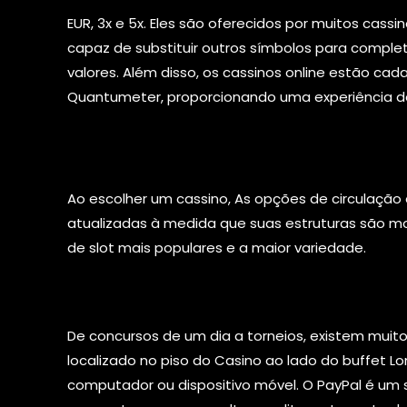
EUR, 3x e 5x. Eles são oferecidos por muitos cas
capaz de substituir outros símbolos para comple
valores. Além disso, os cassinos online estão cada
Quantumeter, proporcionando uma experiência de
Conheça os jog
Ao escolher um cassino, As opções de circulaçã
atualizadas à medida que suas estruturas são mod
de slot mais populares e a maior variedade.
Jogue Caça Níquel Na Ho
De concursos de um dia a torneios, existem muito
localizado no piso do Casino ao lado do buffet L
computador ou dispositivo móvel. O PayPal é um 