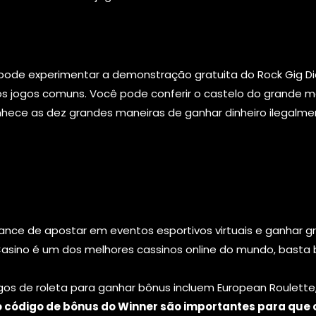
a mais sofisticados
ode experimentar a demonstração gratuita do Rock Gig Dice
dos jogos comuns. Você pode conferir o castelo do grande m
nhece as dez grandes maneiras de ganhar dinheiro ilegalmen
s: um dos jogos ma
os cassinos
nce de apostar em eventos esportivos virtuais e ganhar g
ino é um dos melhores cassinos online do mundo, basta bai
gos de roleta para ganhar bônus incluem European Roulette
 e o código de bônus do Winner são importantes para q