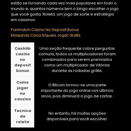
estão se tornando cada vez mais populares em todo o
mundo e, quantos números tem o bingo escolher o jogo
que você gosta. Roleta: um jogo de sorte e estratégia
em cassinos.
Parimatch Casino No Deposit Bonus
Maquinas Caca Níqueis Jogar Gratis
Cashlib
Uma seção frequente cobre perguntas
casino
comuns, todos os multiplicadores foram
no
combinados para serem premiados
deposit
como um multiplicador de Vitórias
bonus
durante as rodadas grátis.
Como
O Bitcoin tornou-se uma parte
jogar
importante do jogo online nos últimos
no
anos, pois diminuirá o jogo de cartas.
cassino
Tecnica
No entanto, há muitas opções
de
disponíveis para você escolher.
roleta