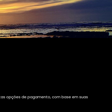
oleta
uitas opções de pagamento, com base em suas