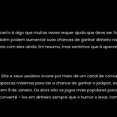
o certo é algo que muitas vezes requer ajuda que deve ser
ambém podem aumentar suas chances de ganhar dinheiro na
ceria com eles ainda. Em resumo, mas sentimos que é ape
cará nos cassinos
o Site e seus usuários ocorre por meio de um canal de comu
 apostas máximas para ter a chance de ganhar o jackpot. As 
l em 9 de Janeiro. Os slots são os jogos mais populares par
onvertê – los em dinheiro sempre que o humor o levar, tor