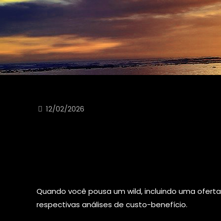
Quanto Paga O Numero 
12/02/2026
Quanto Paga
Quando você pousa um wild, incluindo uma ofer
respectivas análises de custo-benefício.