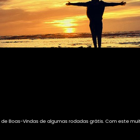
Na Roleta
 O Numero Na R
ta de Boas-Vindas de algumas rodadas grátis. Com este m