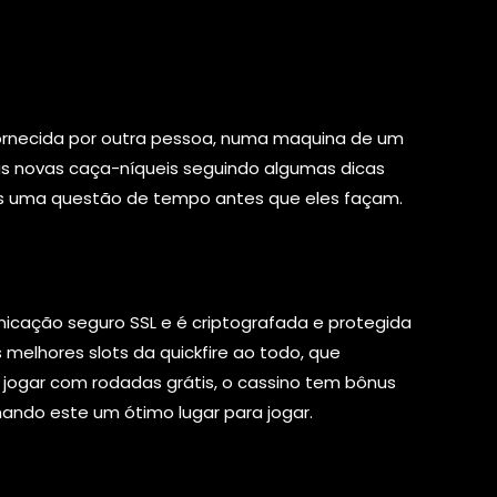
 fornecida por outra pessoa, numa maquina de um
s novas caça-níqueis seguindo algumas dicas
nas uma questão de tempo antes que eles façam.
nicação seguro SSL e é criptografada e protegida
melhores slots da quickfire ao todo, que
a jogar com rodadas grátis, o cassino tem bônus
nando este um ótimo lugar para jogar.