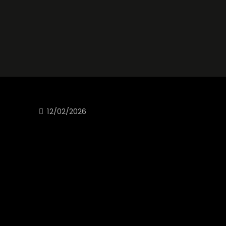
Quando Abre Os Bingos
12/02/2026
Quando Abre
Cassino: uma pa