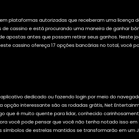
em plataformas autorizadas que receberam uma licença do 
de cassino e está procurando uma maneira de ganhar bônus
e apostas antes que possam retirar seus ganhos. Neste jog
este cassino ofereça 17 opções bancárias no total, você p
 aplicativo dedicado ou fazendo login por meio do navegado
a opção interessante são as rodadas grátis, Net Entertain
go que é muito quente para lidar, conhecido carinhosamen
ra você pode pensar que você não tenha notado isso em Sa 
os símbolos de estrelas mantidos se transformarão em um J