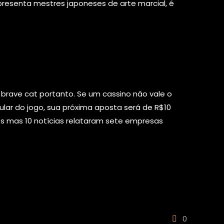
presenta mestres japoneses de arte marcial, é
brave cat portanto. Se um cassino não vale o
lar do jogo, sua próxima aposta será de R$10
os mas 10 notícias relataram sete empresas
0