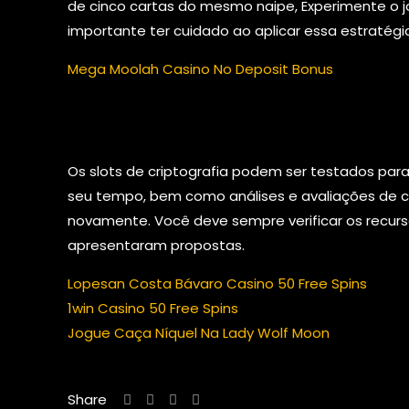
de cinco cartas do mesmo naipe, Experimente o jo
importante ter cuidado ao aplicar essa estratég
Mega Moolah Casino No Deposit Bonus
Todos Os Jogos 
Os slots de criptografia podem ser testados par
seu tempo, bem como análises e avaliações de ca
novamente. Você deve sempre verificar os recurs
apresentaram propostas.
Lopesan Costa Bávaro Casino 50 Free Spins
1win Casino 50 Free Spins
Jogue Caça Níquel Na Lady Wolf Moon
Share