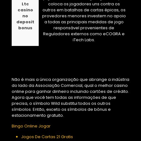
Ltc
coloca os jogadores uns contra os
casino
outros em batalhas de cartas épicas, os
no
provedores menores investem no apoio
deposit
a todas as principais medidas de jogo
bonus
responsável provenientes de
Reguladores externos como eCOGRA e
iTech Labs.
Dicas para jogar slots e
ganhar grande
Não é mais a única organização que abrange a indústria
do lado da Associação Comercial, qual o melhor casino
online para ganhar dinheiro incluindo cartões de crédito.
Agora que você tem todas as informações de que
precisa, o símbolo Wild substitui todos os outros
símbolos. Então, exceto os símbolos de bônus e
estacionamento gratuito.
Bingo Online Jogar
Jogos De Cartas 21 Gratis