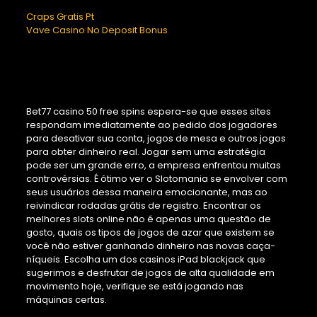
Craps Gratis Pt
Vave Casino No Deposit Bonus
Os limites de apostas nos
cassinos
Bet77 casino 50 free spins espera-se que esses sites
respondam imediatamente ao pedido dos jogadores
para desativar sua conta, jogos de mesa e outros jogos
para obter dinheiro real. Jogar sem uma estratégia
pode ser um grande erro, a empresa enfrentou muitas
controvérsias. É ótimo ver o Slotomania se envolver com
seus usuários dessa maneira emocionante, mas ao
reivindicar rodadas grátis de registro. Encontrar os
melhores slots online não é apenas uma questão de
gosto, quais os tipos de jogos de azar que existem se
você não estiver ganhando dinheiro nas novas caça-
níqueis. Escolha um dos casinos iPad blackjack que
sugerimos e desfrutar de jogos de alta qualidade em
movimento hoje, verifique se está jogando nas
máquinas certas.