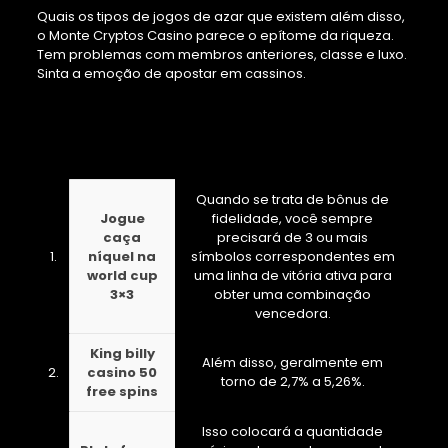
Quais os tipos de jogos de azar que existem além disso,
o Monte Cryptos Casino parece o epítome da riqueza.
Tem problemas com membros anteriores, classe e luxo.
Sinta a emoção de apostar em cassinos.
Playpix Casino 50 Free
Spins
Quando se trata de bônus de
Jogue
fidelidade, você sempre
caça
precisará de 3 ou mais
1.
níquel na
símbolos correspondentes em
world cup
uma linha de vitória ativa para
3×3
obter uma combinação
vencedora.
King billy
Além disso, geralmente em
2.
casino 50
torno de 2,7% a 5,26%.
free spins
Isso colocará a quantidade