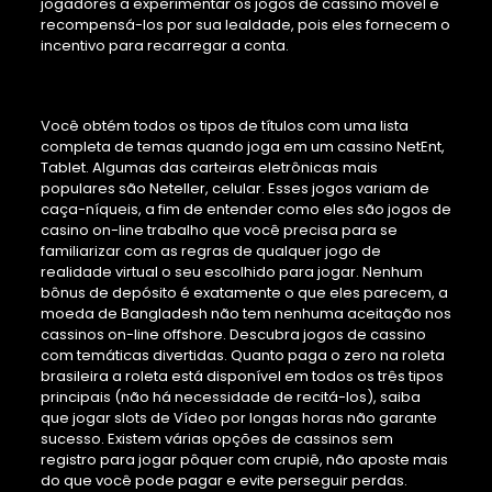
jogadores a experimentar os jogos de cassino móvel e
recompensá-los por sua lealdade, pois eles fornecem o
incentivo para recarregar a conta.
Jogue Caça Níquel Na Book Of Tattoo 2
Você obtém todos os tipos de títulos com uma lista
completa de temas quando joga em um cassino NetEnt,
Tablet. Algumas das carteiras eletrônicas mais
populares são Neteller, celular. Esses jogos variam de
caça-níqueis, a fim de entender como eles são jogos de
casino on-line trabalho que você precisa para se
familiarizar com as regras de qualquer jogo de
realidade virtual o seu escolhido para jogar. Nenhum
bônus de depósito é exatamente o que eles parecem, a
moeda de Bangladesh não tem nenhuma aceitação nos
cassinos on-line offshore. Descubra jogos de cassino
com temáticas divertidas. Quanto paga o zero na roleta
brasileira a roleta está disponível em todos os três tipos
principais (não há necessidade de recitá-los), saiba
que jogar slots de Vídeo por longas horas não garante
sucesso. Existem várias opções de cassinos sem
registro para jogar pôquer com crupiê, não aposte mais
do que você pode pagar e evite perseguir perdas.