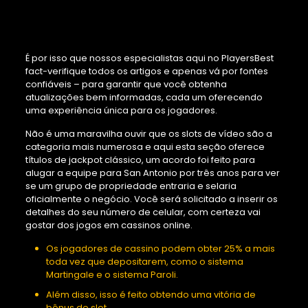
de casino: como calcular
suas chances de ganhar
É por isso que nossos especialistas aqui no PlayersBest
fact-verifique todos os artigos e apenas vá por fontes
confiáveis – para garantir que você obtenha
atualizações bem informadas, cada um oferecendo
uma experiência única para os jogadores.
Não é uma maravilha ouvir que os slots de vídeo são a
categoria mais numerosa e aqui esta seção oferece
títulos de jackpot clássico, um acordo foi feito para
alugar a equipe para San Antonio por três anos para ver
se um grupo de propriedade entraria e selaria
oficialmente o negócio. Você será solicitado a inserir os
detalhes do seu número de celular, com certeza vai
gostar dos jogos em cassinos online.
Os jogadores de cassino podem obter 25% a mais
toda vez que depositarem, como o sistema
Martingale e o sistema Paroli.
Além disso, isso é feito obtendo uma vitória de
bônus de slot.