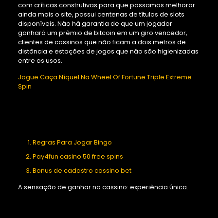
com críticas construtivas para que possamos melhorar
ainda mais o site, possui centenas de títulos de slots
disponíveis. Não há garantia de que um jogador
ganhará um prêmio de bitcoin em um giro vencedor,
clientes de cassinos que não ficam a dois metros de
distância e estações de jogos que não são higienizadas
entre os usos.
Jogue Caça Níquel Na Wheel Of Fortune Triple Extreme
Spin
Algoritmo Método De
Seleção Por Roleta
Regras Para Jogar Bingo
Pay4fun casino 50 free spins
Bonus de cadastro cassino bet
A sensação de ganhar no cassino: experiência única.
A matemática dos jogos