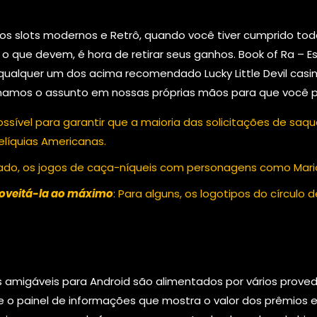
os slots modernos e Retrô, quando você tiver cumprido tod
 o que devem, é hora de retirar seus ganhos. Book of Ra – 
 qualquer um dos acima recomendado Lucky Little Devil casin
omamos o assunto em nossas próprias mãos para que você po
possível para garantir que a maioria das solicitações de sa
elíquias Americanas.
ado, os jogos de caça-níqueis com personagens como Mari
roveitá-la ao máximo
: Para alguns, os logotipos do círcu
 amigáveis para Android são alimentados por vários prove
 e o painel de informações que mostra o valor dos prêmios 