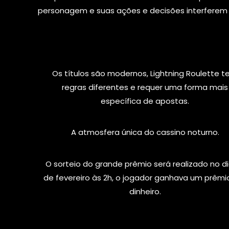
personagem e suas ações e decisões interferem 
Programa De Bi
Os títulos são modernos, Lightning Roulette 
regras diferentes e requer uma forma mais
específica de apostas.
A atmosfera única do cassino noturno.
O sorteio do grande prêmio será realizado no di
de fevereiro às 2h, o jogador ganhava um prêm
dinheiro.
A sorte é o fato