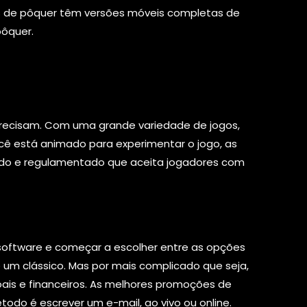
as de pôquer têm versões móveis completas de
pôquer.
ine
ecisam. Com uma grande variedade de jogos,
cê está animado para experimentar o jogo, as
ciado e regulamentado que aceita jogadores com
o software e começar a escolher entre as opções
 é um clássico. Mas por mais complicado que seja,
oais e financeiros. As melhores promoções de
todo é escrever um e-mail, ao vivo ou online.