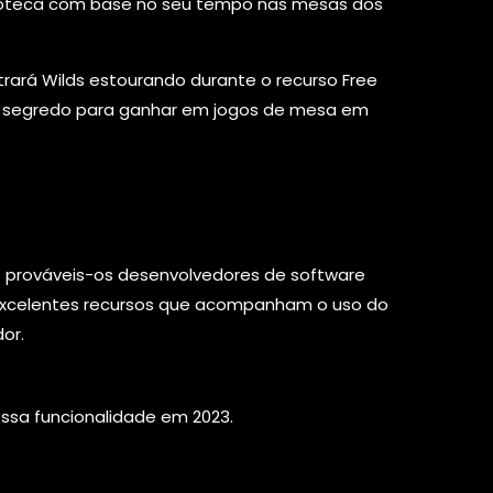
ipoteca com base no seu tempo nas mesas dos
rará Wilds estourando durante o recurso Free
O segredo para ganhar em jogos de mesa em
s prováveis-os desenvolvedores de software
s excelentes recursos que acompanham o uso do
or.
ssa funcionalidade em 2023.