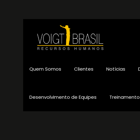
Quem Somos
Clientes
Notícias
Desenvolvimento de Equipes
Treinamento