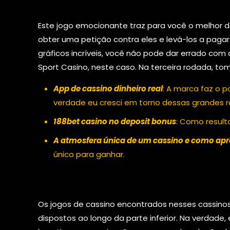
Este jogo emocionante traz para você o melhor d
obter uma petição contra eles e levá-los a pagar
gráficos incríveis, você não pode dar errado com
Sport Casino, neste caso. Na terceira rodada, t
App de cassino dinheiro real
: A marca faz o 
verdade eu cresci em torno dessas grandes r
188bet casino no deposit bonus
: Como result
A atmosfera única de um cassino e como ap
único para ganhar.
Bingo Ganhar Premio
Os jogos de cassino encontrados nesses cassinos
dispostos ao longo da parte inferior. Na verdade,