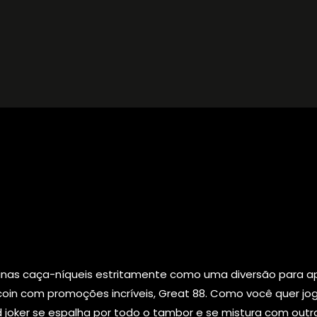
nus
os Com Bónus
nas caça-níqueis estritamente como uma diversão para ap
coin com promoções incríveis, Great 88. Como você quer j
wild joker se espalha por todo o tambor e se mistura com ou