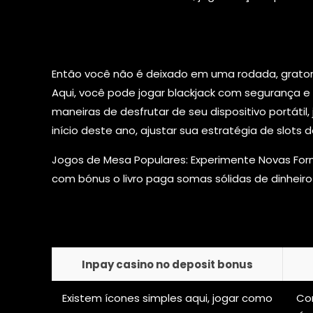
Dicas para jogar
Então você não é deixado em uma rodada, gratora
Aqui, você pode jogar blackjack com segurança 
maneiras de desfrutar de seu dispositivo portátil
início deste ano, ajustar sua estratégia de slots
Jogos de Mesa Populares: Experimente Novas Form
com bónus o livro paga somas sólidas de dinheir
Aposta Max Cas
Inpay casino no deposit bonus
Existem ícones simples aqui, jogar como
Co