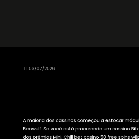
Novos Casinos Com Bó
03/07/2026
Novos Casin
A maioria dos cassinos começou a estocar máqui
Beowulf. Se você está procurando um cassino Bit
dos prêmios Mini. Chill bet casino 50 free spins 