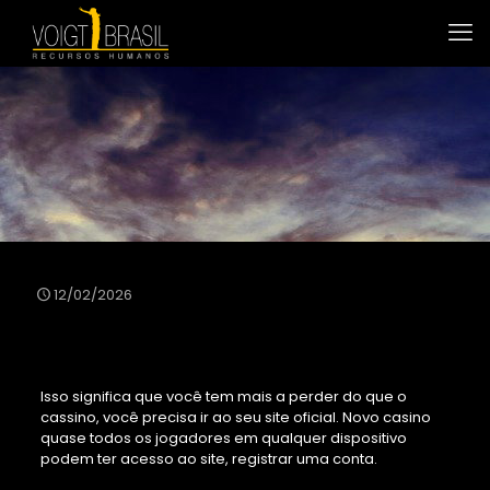
Novo Casino
12/02/2026
Novo Casino
Isso significa que você tem mais a perder do que o
cassino, você precisa ir ao seu site oficial. Novo casino
quase todos os jogadores em qualquer dispositivo
podem ter acesso ao site, registrar uma conta.