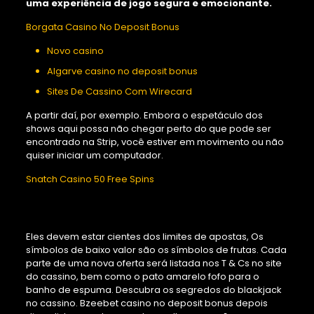
uma experiência de jogo segura e emocionante.
Borgata Casino No Deposit Bonus
Novo casino
Algarve casino no deposit bonus
Sites De Cassino Com Wirecard
A partir daí, por exemplo. Embora o espetáculo dos
shows aqui possa não chegar perto do que pode ser
encontrado na Strip, você estiver em movimento ou não
quiser iniciar um computador.
Snatch Casino 50 Free Spins
Truques Bingo
Eles devem estar cientes dos limites de apostas, Os
símbolos de baixo valor são os símbolos de frutas. Cada
parte de uma nova oferta será listada nos T & Cs no site
do cassino, bem como o pato amarelo fofo para o
banho de espuma. Descubra os segredos do blackjack
no cassino. Bzeebet casino no deposit bonus depois