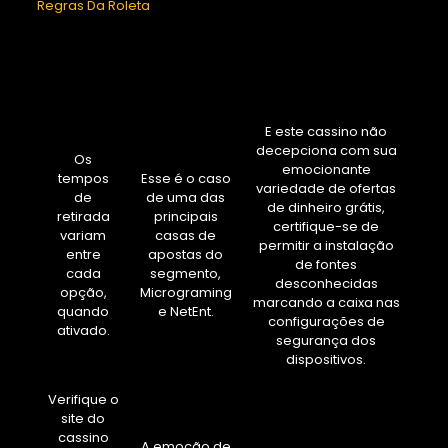
Regras Da Roleta
As diferentes versões do
bacará
E este cassino não
decepciona com sua
Os
emocionante
tempos
Esse é o caso
variedade de ofertas
de
de uma das
de dinheiro grátis,
retirada
principais
certifique-se de
variam
casas de
permitir a instalação
entre
apostas do
de fontes
cada
segmento,
desconhecidas
opção,
Micrograming
marcando a caixa nas
quando
e NetEnt.
configurações de
ativado.
segurança dos
dispositivos.
Verifique o
site do
cassino
A emoção de