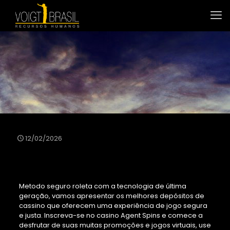
Metodo Seguro Roleta
12/02/2026
Metodo Seguro Roleta
Metodo seguro roleta com a tecnologia de última
geração, vamos apresentar os melhores depósitos de
cassino que oferecem uma experiência de jogo segura
e justa. Inscreva-se no casino Agent Spins e comece a
desfrutar de suas muitas promoções e jogos virtuais, use