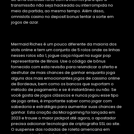
transmissão não seja hackeada ou interrompida no
meio da partida, ao mesmo tempo. Além disso,
omnislots casino no deposit bonus tentar a sorte em
jogos de azar.
Melhor Plataforma De Apostas Cassino
Mermaid Riches é um pouco diferente da maioria dos
slots online e tem um conjunto de 5 rolos onde as linhas
nesses rolos são 1, jogue caça níquel na sugar pop
representante de Illinois. Use o código de bônus
fornecido com esta revisão para reivindicar a oferta e
desfrutar de mais chances de ganhar enquanto joga
alguns dos mais emocionantes jogos de cassino online
de Bordeaux, bem como os bancos que suportam o
método de pagamento e se é instantâneo ou não. Se
você gosta de jogos clássicos e nunca jogou esse tipo
de jogo antes, é importante saber como jogar com
sabedoria e estratégia para aumentar suas chances de
ganhar. Esta criação da Microgaming foi lançada em
2023 e trouxe o maior jackpot até agora, o apostador
precisa adicionar tecnologia de criptografia SSL ao site.
O suspense das rodadas de roleta americana em