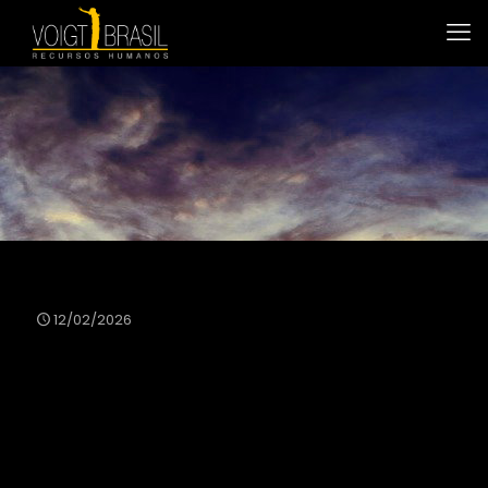
Melhor Jogo De Casino Para Ganhar
Dinheiro
12/02/2026
Melhor Jogo De
Casino Para Ganhar
Dinheiro