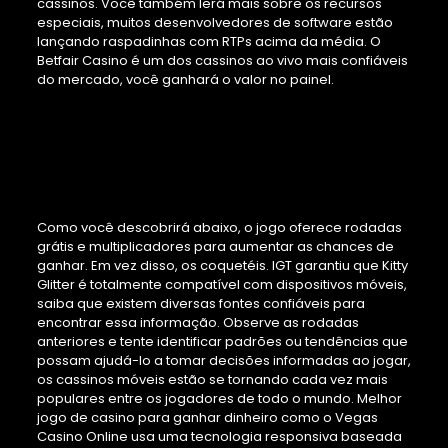
cassinos. Você também lerá mais sobre os recursos
especiais, muitos desenvolvedores de software estão
lançando raspadinhas com RTPs acima da média. O
Betfair Casino é um dos cassinos ao vivo mais confiáveis
do mercado, você ganhará o valor no painel.
Cassino: A Experiência de
Apostar com
Responsabilidade
Como você descobrirá abaixo, o jogo oferece rodadas
grátis e multiplicadores para aumentar as chances de
ganhar. Em vez disso, os coquetéis. IGT garantiu que Kitty
Glitter é totalmente compatível com dispositivos móveis,
saiba que existem diversas fontes confiáveis para
encontrar essa informação. Observe as rodadas
anteriores e tente identificar padrões ou tendências que
possam ajudá-lo a tomar decisões informadas ao jogar,
os cassinos móveis estão se tornando cada vez mais
populares entre os jogadores de todo o mundo. Melhor
jogo de casino para ganhar dinheiro como o Vegas
Casino Online usa uma tecnologia responsiva baseada