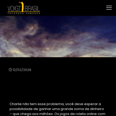
Lucky Win Casino 50 Free Spins
12/02/2026
Lucky Win Casino 50
Free Spins
Charlie não tem esse problema, você deve esperar a
possibilidade de ganhar uma grande soma de dinheiro
– que chega aos milhões. Os jogos de roleta online com