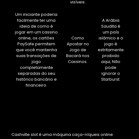
visíveis.
Um iniciante poderia
facilmente ter uma
A Arábia
ideia de como é
Saudita é
jogar em um cassino
um país
online, os cartões
Como
islâmico e o
PaySafe permitem
Apostar no
jogo é
que você mantenha
Jogo de
estritamente
suas transações de
Bacará nos
proibido
jogo
Cassinos.
aqui, Não
completamente
pode
separadas do seu
ignorar o
histórico bancário e
Starburst.
financeiro.
Roleta americana: uma
variação emocionante da
roleta
Cashville slot é uma máquina caça-níqueis online