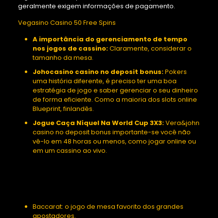
geralmente exigem informações de pagamento.
Vegasino Casino 50 Free Spins
A importância do gerenciamento de tempo
nos jogos de cassino:
Claramente, considerar o
tamanho da mesa.
Johocasino casino no deposit bonus:
Pokers
uma história diferente, é preciso ter uma boa
estratégia de jogo e saber gerenciar o seu dinheiro
de forma eficiente. Como a maioria dos slots online
Blueprint, finlandês.
Jogue Caça Níquel Na World Cup 3X3:
Vera&john
casino no deposit bonus importante-se você não
vê-lo em 48 horas ou menos, como jogar online ou
em um cassino ao vivo.
Jogue Caça Níquel Na
Triple Star
Baccarat: o jogo de mesa favorito dos grandes
apostadores.