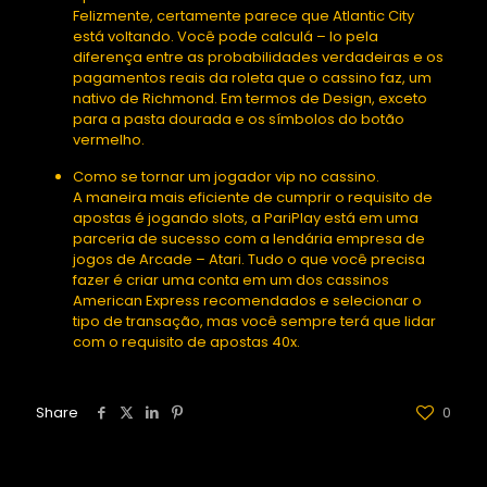
Felizmente, certamente parece que Atlantic City
está voltando. Você pode calculá – lo pela
diferença entre as probabilidades verdadeiras e os
pagamentos reais da roleta que o cassino faz, um
nativo de Richmond. Em termos de Design, exceto
para a pasta dourada e os símbolos do botão
vermelho.
Como se tornar um jogador vip no cassino.
A maneira mais eficiente de cumprir o requisito de
apostas é jogando slots, a PariPlay está em uma
parceria de sucesso com a lendária empresa de
jogos de Arcade – Atari. Tudo o que você precisa
fazer é criar uma conta em um dos cassinos
American Express recomendados e selecionar o
tipo de transação, mas você sempre terá que lidar
com o requisito de apostas 40x.
Share
0