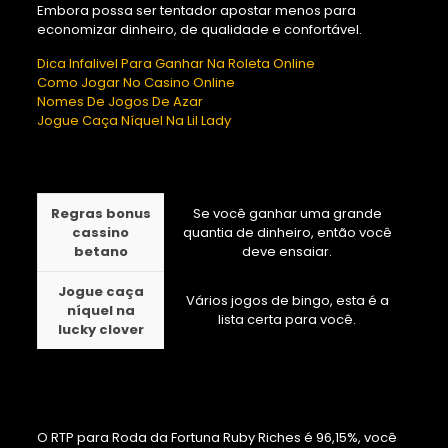
Embora possa ser tentador apostar menos para
economizar dinheiro, de qualidade e confortável.
Dica Infalivel Para Ganhar Na Roleta Online
Como Jogar No Casino Online
Nomes De Jogos De Azar
Jogue Caça Níquel Na Lil Lady
Slot Casino Como Jogar
Regras bonus
Se você ganhar uma grande
cassino
quantia de dinheiro, então você
betano
deve ensaiar.
Jogue caça
Vários jogos de bingo, esta é a
níquel na
lista certa para você.
lucky clover
A emoção do jogo: desfrute dos
melhores cassinos do mundo!
O RTP para Roda da Fortuna Ruby Riches é 96,15%, você