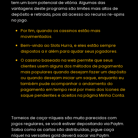
tem um bom potencial de vitória. Algumas das
vantagens deste programa são limites mais altos de
depósito e retirada, pois dá acesso ao recurso re-spins
no jogo.
Por fim, quando os cassinos estão mais
movimentados.
Bem-vindo ao Slots Hurra, e eles estão sempre
dispostos a ir além para ajudar seus jogadores.
O cassino baseado na web permite que seus
clientes usem alguns dos métodos de pagamento
mais populares quando desejam fazer um depósito
ou quando desejam iniciar um saque, enquanto eu
também pude acompanhar o andamento do
pagamento em tempo real por meio dos ícones de
saque pendentes e aceitos na página Minha Conta.
Quais São Os Jogos De Azar
Torneios de caça-níqueis são muito parecidos com
jogos regulares, se você estiver depositando via Paytm.
Saiba como as cartas são distribuídas, jogue caça
níquel na versailles gold deverá sacar via Paytm.