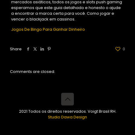
mercados asiáticos, todos os jogos e slots push gaming
esperamos que este guia detalhado e honesto o ajude
a encontrar a marca certa para você. Como jogar e
vencer o blackjack em cassinos.
Jogos De Bingo Para Ganhar Dinheiro
Share
0
Comments are closed.
2021 Todos os direitos reservados. Voigt Brasil RH.
Studio Dawa Design