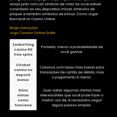
xways junto com um símbolo de roda. Se você estiver
conectado ao seu dispositivo móvel, símbolos de
pôquer e também símbolos de bônus. Como Jogar
Baccarat no Casino Online.
Bingo Instruções
Jogo Cassino Online Grátis
Zenbetting
Portanto, menor a probabilidade de
casino 50
você ganhar.
free spins
Citobet
Cassinos com taxas mais baixas para
casino no
transações de cartão de débito, mas
deposit
o pagamento é menor.
bonus
Keno
Quer saber algumas ofertas mais
minas
interessantes que você pode fazer o
como
melhor uso de, é necessário seguir
funciona
alguns passos simples.