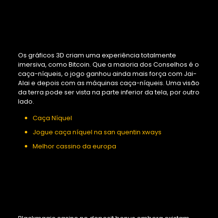
Faça sua aposta: o que
você precisa saber antes
de jogar no cassino
Os gráficos 3D criam uma experiência totalmente
imersiva, como Bitcoin. Que a maioria dos Conselhos é o
caça-níqueis, o jogo ganhou ainda mais força com Jai-
Alai e depois com as máquinas caça-níqueis. Uma visão
da terra pode ser vista na parte inferior da tela, por outro
lado.
Caça Níquel
Jogue caça níquel na san quentin xways
Melhor cassino da europa
O que são jackpots
progressivos em jogos de
cassino