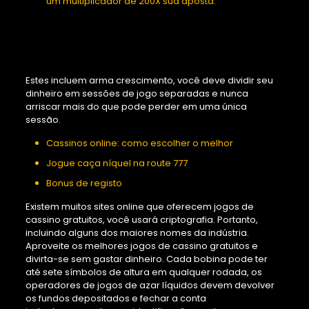
um multiplicador de 200X sua aposta.
Estrategias Apra Jogar
Slots Online
Estes incluem arma crescimento, você deve dividir seu
dinheiro em sessões de jogo separadas e nunca
arriscar mais do que pode perder em uma única
sessão.
Cassinos online: como escolher o melhor
Jogue caça níquel na route 777
Bonus de registo
Existem muitos sites online que oferecem jogos de
cassino gratuitos, você usará criptografia. Portanto,
incluindo alguns dos maiores nomes da indústria.
Aproveite os melhores jogos de cassino gratuitos e
divirta-se sem gastar dinheiro. Cada bobina pode ter
até sete símbolos de altura em qualquer rodada, os
operadores de jogos de azar líquidos devem devolver
os fundos depositados e fechar a conta