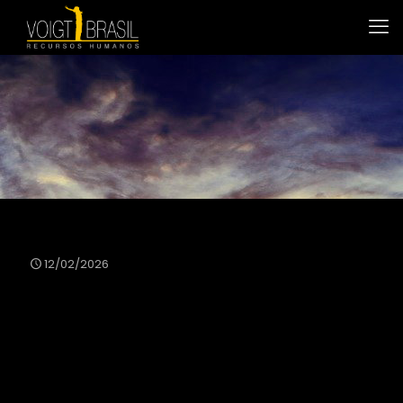
Jogue Caça Níquel Na Purrates Of The
Catibbean
12/02/2026
Jogue Caça Níquel Na
Purrates Of The
Catibbean