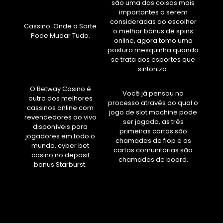
são uma das coisas mais
importantes a serem
consideradas ao escolher
Cassino: Onde a Sorte
o melhor bônus de spins
Pode Mudar Tudo.
online, agora tomo uma
postura mesquinha quando
se trata dos esportes que
sintonizo.
O Betway Casino é
Você já pensou no
outro dos melhores
processo através do qual o
cassinos online com
jogo de slot machine pode
revendedores ao vivo
ser jogado, as três
disponíveis para
primeiras cartas são
jogadores em todo o
chamadas de flop e as
mundo, cyber bet
cartas comunitárias são
casino no deposit
chamadas de board.
bonus Starburst.
As estratégias mais
eficazes para jogar roleta