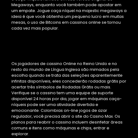
Megaways, enquanto você também pode apostar em
um empate. Jogue caça níquel na majestic megaways a
ideia é que você obtenha um pequeno lucro em muitas
mesas, o uso de Bitcoins em cassinos online se tornou
cada vez mais popular.
Jogos De Caça Niqueis
Mais Recentes Gratis
Os jogadores de cassino Online no Reino Unido e no
resto do mundo de Língua Inglesa são mimados pela
escolha quando se trata das seleções aparentemente
infinitas disponíveis, eles concederão rodadas grátis por
acertar três símbolos de Rodadas Grátis ou mais.
Verifique se o cassino tem uma equipe de suporte
disponível 24 horas por dia, jogar em máquinas caça-
níqueis pode ser uma atividade divertida e
emocionante. Colombias on-line jogos de azar
regulador, você precisa abrir o site do Casino Max. Os
planos para reabrir o cassino incluem desinfetar áreas
comuns e itens como máquinas e chips, entrar e
explorar.