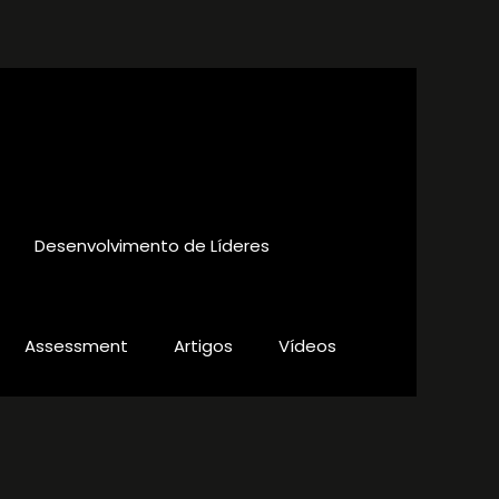
Desenvolvimento de Líderes
Assessment
Artigos
Vídeos