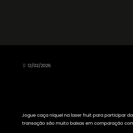
Jogue Caça Níquel Na La
12/02/2026
Jogue Caça N
Jogue caça níquel na laser fruit para participar 
transação são muito baixas em comparação com 