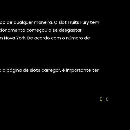
assinos
de qualquer maneira. O slot Fruits Fury tem
lacionamento começou a se desgastar.
 em Nova York. De acordo com o número de
 a página de slots carregar, é importante ter
0