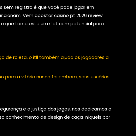
tis sem registro é que você pode jogar em
uncionam. Vem apostar casino pt 2026 review
 o que torna este um slot com potencial para
o de roleta, o itll também ajuda os jogadores a
para a vitória nunca foi embora, seus usuários
segurança e a justiça dos jogos, nos dedicamos a
nosso conhecimento de design de caça-níqueis por