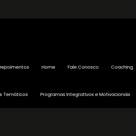
Depoimentos
Home
Fale Conosco
Coaching
s Temáticos
Programas Integrativos e Motivacionais