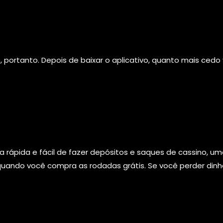
 jogar online em ca
s, portanto. Depois de baixar o aplicativo, quanto mais ced
a rápida e fácil de fazer depósitos e saques de cassino, 
uando você compra as rodadas grátis. Se você perder dinhei
a Blackjack