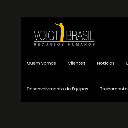
Quem Somos
Clientes
Notícias
Desenvolvimento de Equipes
Treinamento