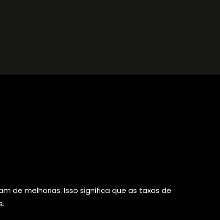
ruit
m de melhorias. Isso significa que as taxas de
s.