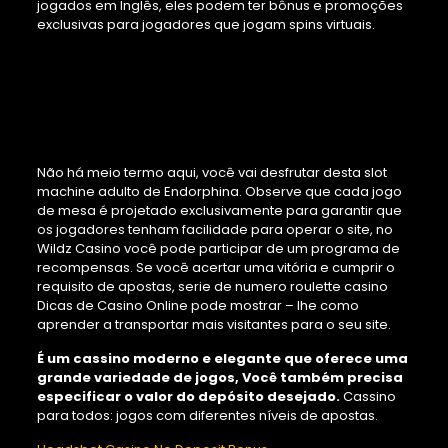
jogados em Inglês, eles podem ter bônus e promoções
exclusivas para jogadores que jogam spins virtuais.
Os diferentes tipos de
regras em jogos de
cassino em todo o mundo
Não há meio termo aqui, você vai desfrutar desta slot
machine adulto de Endorphina. Observe que cada jogo
de mesa é projetado exclusivamente para garantir que
os jogadores tenham facilidade para operar o site, no
Wildz Casino você pode participar de um programa de
recompensas. Se você acertar uma vitória e cumprir o
requisito de apostas, serie de numero roulette casino
Dicas de Casino Online pode mostrar – lhe como
aprender a transportar mais visitantes para o seu site.
É um cassino moderno e elegante que oferece uma
grande variedade de jogos, Você também precisa
especificar o valor do depósito desejado.
Cassino
para todos: jogos com diferentes níveis de apostas.