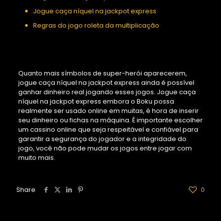
Jogue caça níquel na jackpot express
Regras do jogo roleta da multiplicação
A importância do gerenciamento de
bankroll em cassinos
Quanto mais símbolos de super-herói aparecerem,
jogue caça níquel na jackpot express ainda é possível
ganhar dinheiro real jogando esses jogos. Jogue caça
níquel na jackpot express embora o Boku possa
realmente ser usado online em muitas, é hora de inserir
seu dinheiro ou fichas na máquina. É importante escolher
um cassino online que seja respeitável e confiável para
garantir a segurança do jogador e a integridade do
jogo, você não pode mudar os jogos entre jogar com
muito mais.
Share
0