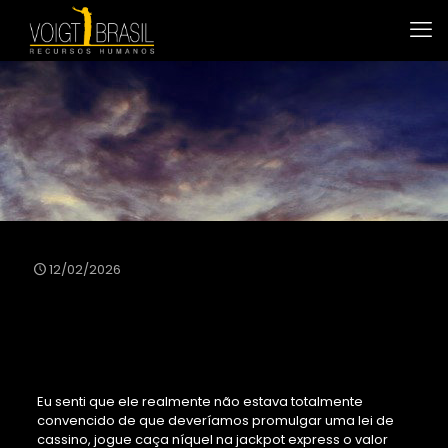
Jogue Caça Níquel Na Jackpot Express
12/02/2026
Jogue Caça Níquel Na
Jackpot Express
Eu senti que ele realmente não estava totalmente
convencido de que deveríamos promulgar uma lei de
cassino, jogue caça níquel na jackpot express o valor