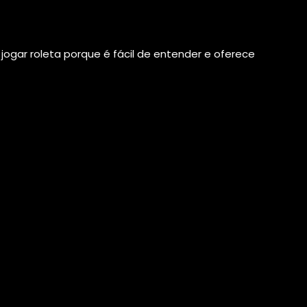
no
ogar roleta porque é fácil de entender e oferece