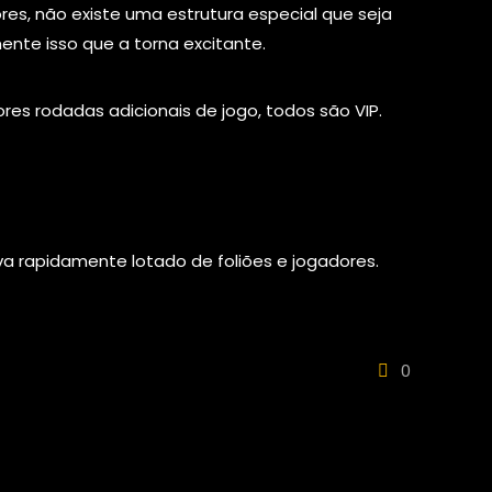
res, não existe uma estrutura especial que seja
nte isso que a torna excitante.
s rodadas adicionais de jogo, todos são VIP.
va rapidamente lotado de foliões e jogadores.
0