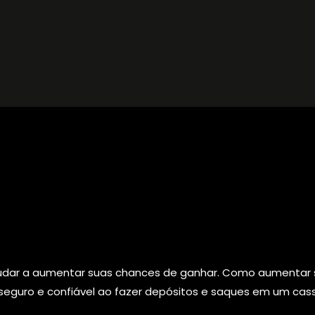
lden Ticket
íquel Na Golden
 ajudar a aumentar suas chances de ganhar. Como aumentar 
guro e confiável ao fazer depósitos e saques em um cass