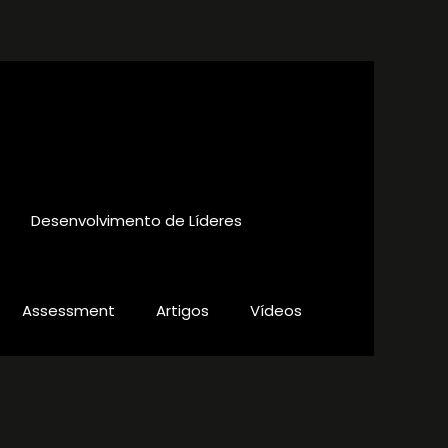
Desenvolvimento de Líderes
Assessment
Artigos
Vídeos