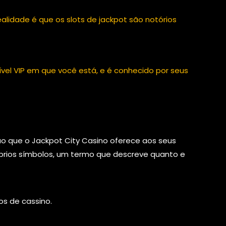
lidade é que os slots de jackpot são notórios
el VIP em que você está, e é conhecido por seus
ção que o Jackpot City Casino oferece aos seus
prios símbolos, um termo que descreve quanto e
s de cassino.