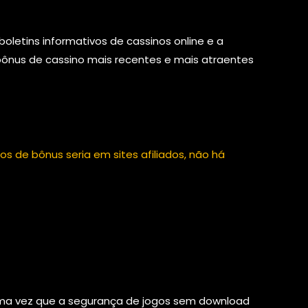
boletins informativos de cassinos online e a
bônus de cassino mais recentes e mais atraentes
 de bônus seria em sites afiliados, não há
uma vez que a segurança de jogos sem download