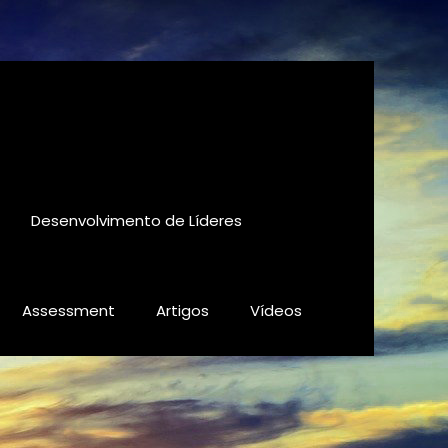
Desenvolvimento de Líderes
Assessment
Artigos
Vídeos