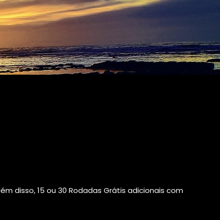
além disso, 15 ou 30 Rodadas Grátis adicionais com