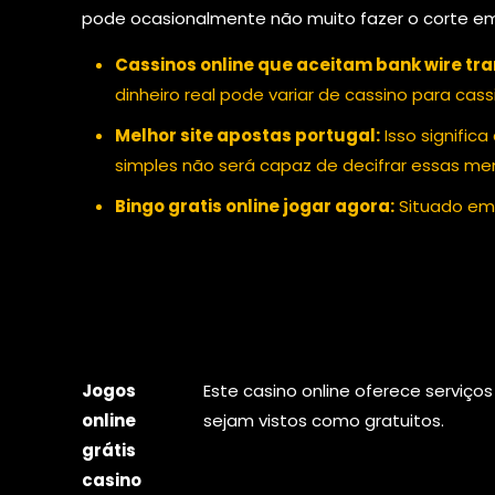
pode ocasionalmente não muito fazer o corte em 
Cassinos online que aceitam bank wire tra
dinheiro real pode variar de cassino para cas
Melhor site apostas portugal:
Isso signifi
simples não será capaz de decifrar essas m
Bingo gratis online jogar agora:
Situado em 
Jogos de cassino
palma da sua 
Jogos
Este casino online oferece servi
online
sejam vistos como gratuitos.
grátis
casino