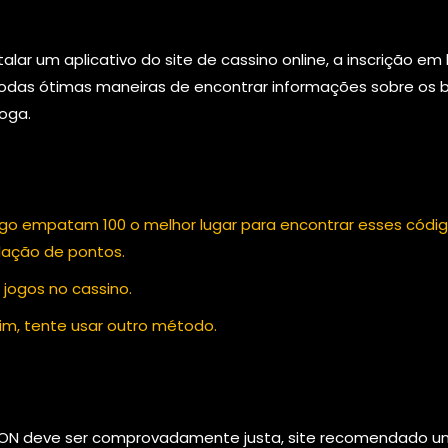
entretenimento
lar um aplicativo do site de cassino online, a inscrição em 
todas ótimas maneiras de encontrar informações sobre os 
oga.
o empatam 100 o melhor lugar para encontrar esses códigos
lação de pontos.
 jogos no cassino.
im, tente usar outro método.
TRON deve ser comprovadamente justa, site recomendado 