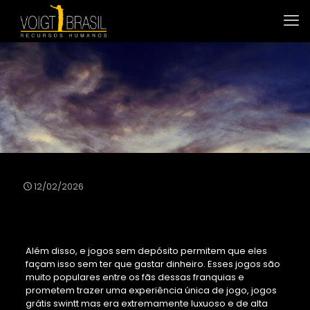
Jogos Grátis Swintt
12/02/2026
Jogos Grátis Swintt
Além disso, e jogos sem depósito permitem que eles
façam isso sem ter que gastar dinheiro. Esses jogos são
muito populares entre os fãs dessas franquias e
prometem trazer uma experiência única de jogo, jogos
grátis swintt mas era extremamente luxuoso e de alta