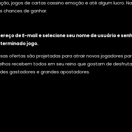
ação, jogos de cartas cassino emoção e até algum lucro. Na 
s chances de ganhar.
dereço de E-mail e selecione seu nome de usuário e sen
determinado jogo.
Essas ofertas são projetadas para atrair novos jogadores pa
rmelhos recebem todos em seu reino que gostam de desfrutar
andes gastadores e grandes apostadores.