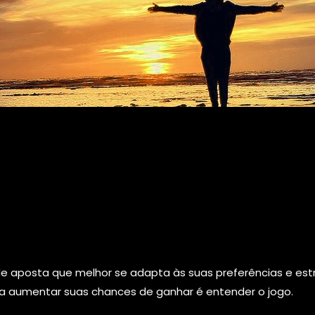
o
tas Cassino
 de aposta que melhor se adapta às suas preferências e est
a aumentar suas chances de ganhar é entender o jogo.