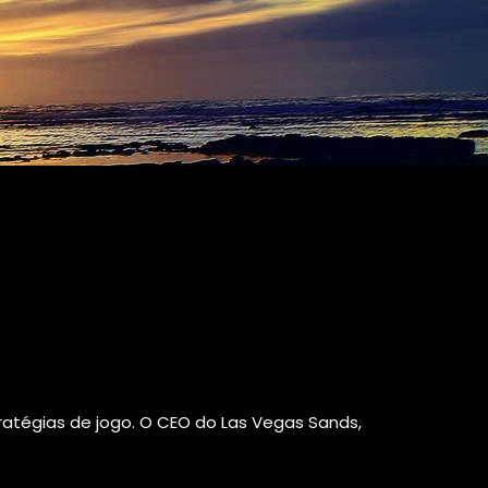
ratégias de jogo. O CEO do Las Vegas Sands,