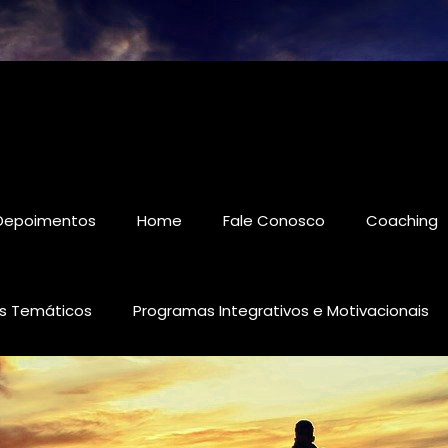
Depoimentos
Home
Fale Conosco
Coaching
s Temáticos
Programas Integrativos e Motivacionais