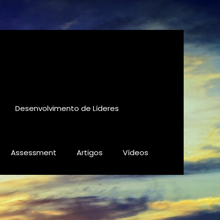
Desenvolvimento de Líderes
Assessment
Artigos
Vídeos