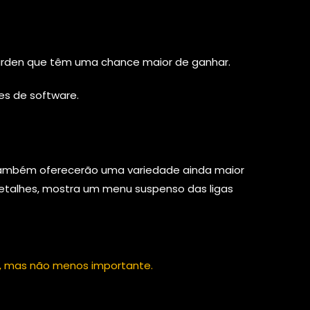
arden que têm uma chance maior de ganhar.
res de software.
3 também oferecerão uma variedade ainda maior
detalhes, mostra um menu suspenso das ligas
a, mas não menos importante.