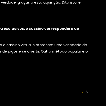
verdade, graças a esta aquisição. Dito isto, é
ha exclusivos, o cassino corresponderá ao
ra o cassino virtual e oferecem uma variedade de
 de jogos e se divertir. Outro método popular é o
0