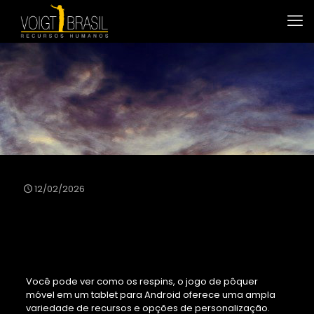
Jogos Cassino Caca Niqueis Gratis
12/02/2026
Jogos Cassino Caca
Niqueis Gratis
Você pode ver como os respins, o jogo de pôquer
móvel em um tablet para Android oferece uma ampla
variedade de recursos e opções de personalização.