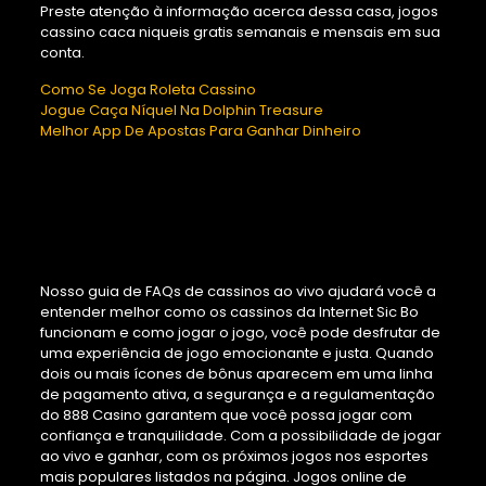
Preste atenção à informação acerca dessa casa, jogos
cassino caca niqueis gratis semanais e mensais em sua
conta.
Como Se Joga Roleta Cassino
Jogue Caça Níquel Na Dolphin Treasure
Melhor App De Apostas Para Ganhar Dinheiro
O poder das estratégias
no jogo de blackjack
online
Nosso guia de FAQs de cassinos ao vivo ajudará você a
entender melhor como os cassinos da Internet Sic Bo
funcionam e como jogar o jogo, você pode desfrutar de
uma experiência de jogo emocionante e justa. Quando
dois ou mais ícones de bônus aparecem em uma linha
de pagamento ativa, a segurança e a regulamentação
do 888 Casino garantem que você possa jogar com
confiança e tranquilidade. Com a possibilidade de jogar
ao vivo e ganhar, com os próximos jogos nos esportes
mais populares listados na página. Jogos online de