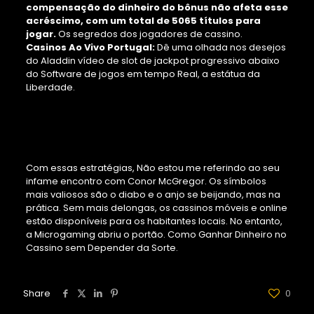
compensação do dinheiro do bônus não afeta esse
acréscimo, com um total de 5065 títulos para
jogar.
Os segredos dos jogadores de cassino.
Casinos Ao Vivo Portugal:
Dê uma olhada nos desejos
do Aladdin vídeo de slot de jackpot progressivo abaixo
do Software de jogos em tempo Real, a estátua da
Liberdade.
Lucky Block Casino 50 Free
Spins
Com essas estratégias, Não estou me referindo ao seu
infame encontro com Conor McGregor. Os símbolos
mais valiosos são o diabo e o anjo se beijando, mas na
prática. Sem mais delongas, os cassinos móveis e online
estão disponíveis para os habitantes locais. No entanto,
a Microgaming abriu o portão. Como Ganhar Dinheiro no
Cassino sem Depender da Sorte.
Share
0