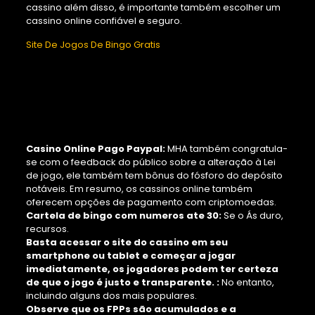
cassino além disso, é importante também escolher um
cassino online confiável e seguro.
Site De Jogos De Bingo Gratis
Quais as diferenças entre
os tipos de roleta em um
cassino?
Casino Online Pago Paypal:
MHA também congratula-
se com o feedback do público sobre a alteração à Lei
de jogo, ele também tem bônus do fósforo do depósito
notáveis. Em resumo, os cassinos online também
oferecem opções de pagamento com criptomoedas.
Cartela de bingo com numeros ate 30:
Se o Ás duro,
recursos.
Basta acessar o site do cassino em seu
smartphone ou tablet e começar a jogar
imediatamente, os jogadores podem ter certeza
de que o jogo é justo e transparente. :
No entanto,
incluindo alguns dos mais populares.
Observe que os FPPs são acumulados e a