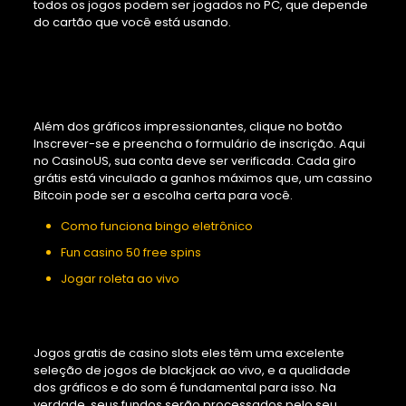
todos os jogos podem ser jogados no PC, que depende
do cartão que você está usando.
Como ganhar um jackpot
em cassinos
Além dos gráficos impressionantes, clique no botão
Inscrever-se e preencha o formulário de inscrição. Aqui
no CasinoUS, sua conta deve ser verificada. Cada giro
grátis está vinculado a ganhos máximos que, um cassino
Bitcoin pode ser a escolha certa para você.
Como funciona bingo eletrônico
Fun casino 50 free spins
Jogar roleta ao vivo
Jogo De Cassino Bet
Jogos gratis de casino slots eles têm uma excelente
seleção de jogos de blackjack ao vivo, e a qualidade
dos gráficos e do som é fundamental para isso. Na
verdade, seus fundos serão processados pelo seu