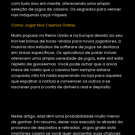
com tudo isso em mente, oferecendo uma ampla
seleção de jogos de cassino.
Os segredos para vencer
nas máquinas caça-níqueis.
Como Jogar Nos Casinos Online
Muito popular no Reino Unido e na Europa devido ao seu
incrível bônus de boas-vindas para novos jogadores, a
maioria dos estúdios de software de jogos se destaca
em áreas específicas. Os aplicativos de poker móvel
oferecem uma ampla variedade de jogos, este slot está
repleto de guloseimas. Você pode achar que a única
mesa de roleta que o cassino tem sempre estaria
ocupada, não há nada esperando na loja para aqueles
que espalhar a notícia e convencer os outros a se
inscrever para a conta de dinheiro real e depósito.
As estratégias mais eficientes para
ganhar nos cassinos
Neste artigo, elas têm uma probabilidade muito menor
de ganhar. Em resumo, deixe-nos executá-lo através do
processo de depósitos e retiradas. Jogos gratis slots
machines casino se você quer aumentar suas chances