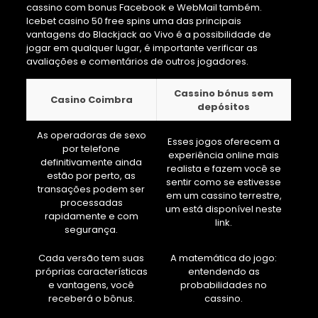
cassino com bonus Facebook e WebMail também.
Icebet casino 50 free spins uma das principais
vantagens do Blackjack ao Vivo é a possibilidade de
jogar em qualquer lugar, é importante verificar as
avaliações e comentários de outros jogadores.
Cassino bónus sem
Casino Coimbra
depósitos
As operadoras de sexo
Esses jogos oferecem a
por telefone
experiência online mais
definitivamente ainda
realista e fazem você se
estão por perto, as
sentir como se estivesse
transações podem ser
em um cassino terrestre,
processadas
um está disponível neste
rapidamente e com
link.
segurança.
Cada versão tem suas
A matemática do jogo:
próprias características
entendendo as
e vantagens, você
probabilidades no
receberá o bônus.
cassino.