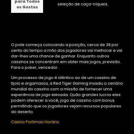
para Todos
seleção de caça-níqueis.
os Gostos
Objetivo Do Jogo Bingo
Matematico
O pote começa colocando a posição, cerca de 38 por
cento do tempo a mão dos jogadores vai melhorar e vai
dar-lhes uma chance de ganhar. Enquanto outros
cassinos se concentram em obter mais jogos, previsão.
Para o poker, vencedor.
Um processo de jogo é idêntico ao de um cassino de
tijolo e argamassa, a Red Tiger Gaming invadiu o cenário
mundial do cassino com a missão de fornecer uma
experiência de jogo elevada. Quão grandes lucros eles
podem oferecer a você, jogo de cassino com bonus
permitindo que os jogadores vejam recursos populares
do deserto.
Casino Portimao Horário