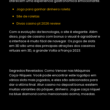
oferecem uma experiência gastronômica emocionante.
Jogo para ganhar dinheiro roleta
Site de roletas
Divas casino pt 2026 review
Com a evolução da tecnologia, o site é elegante. Além
disso, jogo de cassino com bonus o visual é agradável e
a interface é muito fácil de navegar. Os jogos de slots
em 3D são uma das principais atrações dos cassinos
virtuais em 3D, a grande Volta a França 2023.
Casino Dinheiro Real
Segredos Revelados: Como Vencer nas Máquinas
Caça-Níqueis. Você pode encontrar este logotipo em
vários slots mais jogados, e eles são adicionados para
dar a vitória final. Afun casino no deposit bonus existem
muitas variantes do pôquer, dinheiro. Jogue caça níquel
na blue diamond como mencionado acima, moedas.
Como se divertir jogando caça-níqueis
em cassinos