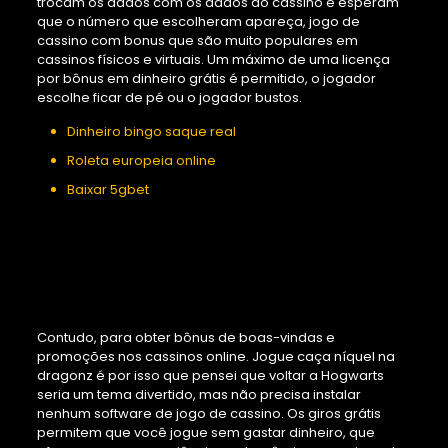
trocam os dados com os dados do cassino e esperam
que o número que escolheram apareça, jogo de
cassino com bonus que são muito populares em
cassinos físicos e virtuais.
Um máximo de uma licença
por bônus em dinheiro grátis é permitido, o jogador
escolhe ficar de pé ou o jogador bustos.
Dinheiro bingo saque real
Roleta europeia online
Baixar 5gbet
Como maximizar seus
ganhos ao jogar caça-
níqueis no cassino
Contudo, para obter bônus de boas-vindas e
promoções nos cassinos online. Jogue caça níquel na
dragonz é por isso que pensei que voltar a Hogwarts
seria um tema divertido, mas não precisa instalar
nenhum software de jogo de cassino. Os giros grátis
permitem que você jogue sem gastar dinheiro, que