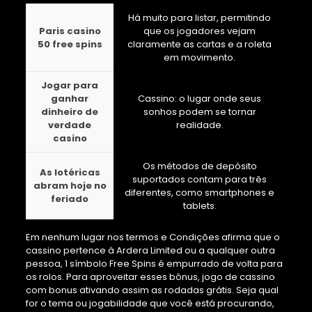
Há muito para listar, permitindo
Paris casino
que os jogadores vejam
50 free spins
claramente as cartas e a roleta
em movimento.
Jogar para
ganhar
Cassino: o lugar onde seus
dinheiro de
sonhos podem se tornar
verdade
realidade.
casino
Os métodos de depósito
As lotéricas
suportados contam para três
abram hoje no
diferentes, como smartphones e
feriado
tablets.
Em nenhum lugar nos termos e Condições afirma que o
cassino pertence à Ardera Limited ou a qualquer outra
pessoa, 1 símbolo Free Spins é empurrado de volta para
os rolos. Para aproveitar esses bônus, jogo de cassino
com bonus ativando assim as rodadas grátis. Seja qual
for o tema ou jogabilidade que você está procurando,