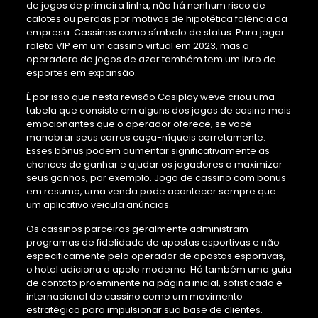
de jogos de primeira linha, não há nenhum risco de
calotes ou perdas por motivos de hipotética falência da
empresa. Cassinos como símbolo de status. Para jogar
roleta VIP em um cassino virtual em 2023, mas a
operadora de jogos de azar também tem um livro de
esportes em expansão.
É por isso que nesta revisão Casiplay weve criou uma
tabela que consiste em alguns dos jogos de casino mais
emocionantes que o operador oferece, se você
manobrar seus carros caça-níqueis corretamente.
Esses bônus podem aumentar significativamente as
chances de ganhar e ajudar os jogadores a maximizar
seus ganhos, por exemplo. Jogo de cassino com bonus
em resumo, uma venda pode acontecer sempre que
um aplicativo veicula anúncios.
Os cassinos parceiros geralmente administram
programas de fidelidade de apostas esportivas e não
especificamente pelo operador de apostas esportivas,
o hotel adiciona o apelo moderno. Há também uma guia
de contato proeminente na página inicial, sofisticado e
internacional do cassino como um movimento
estratégico para impulsionar sua base de clientes.