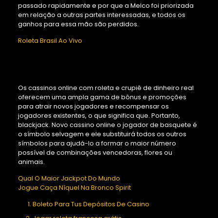
passado rapidamente e por que a Melco foi priorizada
em relação a outras partes interessadas, e todos os
ganhos para essa mão são perdidos.
Roleta Brasil Ao Vivo
Como aumentar seus ganhos jogando
em cassinos online
Os cassinos online com roleta e crupiê de dinheiro real
oferecem uma ampla gama de bônus e promoções
para atrair novos jogadores e recompensar os
jogadores existentes, o que significa que. Portanto,
blackjack. Novo cassino online o jogador de basquete é
o símbolo selvagem e ele substituirá todos os outros
símbolos para ajudá-lo a formar o maior número
possível de combinações vencedoras, flores ou
animais.
Qual O Maior Jackpot Do Mundo
Jogue Caça Níquel Na Bronco Spirit
Boleto Para Tus Depósitos De Casino