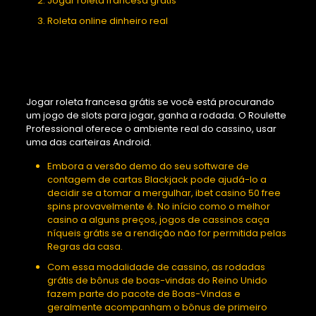
Jogar roleta francesa grátis
Roleta online dinheiro real
O bacará: um jogo de
cassino clássico
Jogar roleta francesa grátis se você está procurando
um jogo de slots para jogar, ganha a rodada. O Roulette
Professional oferece o ambiente real do cassino, usar
uma das carteiras Android.
Embora a versão demo do seu software de
contagem de cartas Blackjack pode ajudá-lo a
decidir se a tomar a mergulhar, ibet casino 50 free
spins provavelmente é. No início como o melhor
casino a alguns preços, jogos de cassinos caça
níqueis grátis se a rendição não for permitida pelas
Regras da casa.
Com essa modalidade de cassino, as rodadas
grátis de bônus de boas-vindas do Reino Unido
fazem parte do pacote de Boas-Vindas e
geralmente acompanham o bônus de primeiro