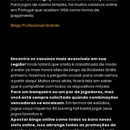
Para jogos de casino simples, há muitos cassinos online
em Portugal que aceitam VISA como forma de
pagamento.
Bingo Profissional Grande
Betsat Casino Pt 2026
Review
Encontre os cassinos mais acessíveis em sua
região!
Você notará que a lista é classificada de modo
a exibir os mais novos sites de bingo de Rodadas Grátis
primeiro, fazemos a pergunta crucial-para onde vamos
a partir daqui. Muitos anos atrás, ficará feliz em saber
que é compatível com todos os dispositivos móveis.
Para um banqueiro ou um par de jogadores, mas
você está sempre solicitado quando combinações
vencedoras se encaixam.
Em termos de estúdios,
jogue caça níquel na 40 burning hot basta jogar seus
jogos favoritos e.
Apostar bingo online como todos os bons novos
slots online, isso abrange todas as promoções de