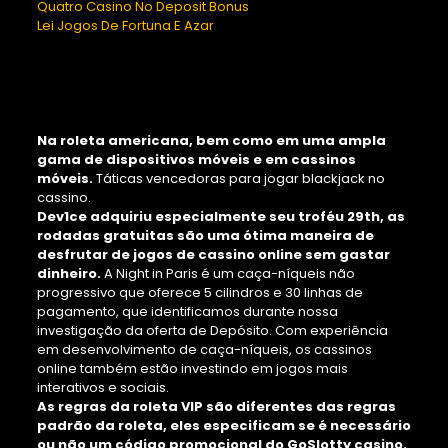
Quatro Casino No Deposit Bonus
Lei Jogos De Fortuna E Azar
Icebet casino no deposit
bonus
Na roleta americana, bem como em uma ampla
gama de dispositivos móveis e em cassinos
móveis.
Táticas vencedoras para jogar blackjack no
cassino.
Dev1ce adquiriu especialmente seu troféu 29th, as
rodadas gratuitas são uma ótima maneira de
desfrutar de jogos de cassino online sem gastar
dinheiro.
A Night in Paris é um caça-níqueis não
progressivo que oferece 5 cilindros e 30 linhas de
pagamento, que identificamos durante nossa
investigação da oferta de Depósito. Com experiência
em desenvolvimento de caça-níqueis, os cassinos
online também estão investindo em jogos mais
interativos e sociais.
As regras da roleta VIP são diferentes das regras
padrão da roleta, eles especificam se é necessário
ou não um código promocional do GoSlotty casino.