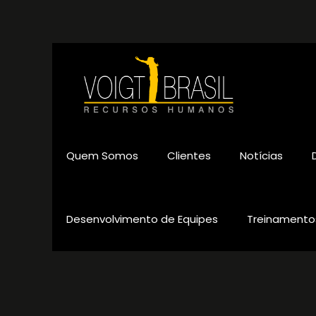
Quem Somos
Clientes
Notícias
Desenvolvimento de Equipes
Treinamento