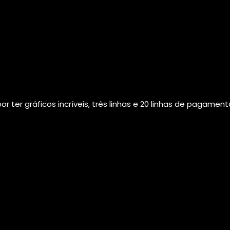
r de forma intelige
 ter gráficos incríveis, três linhas e 20 linhas de pagamen