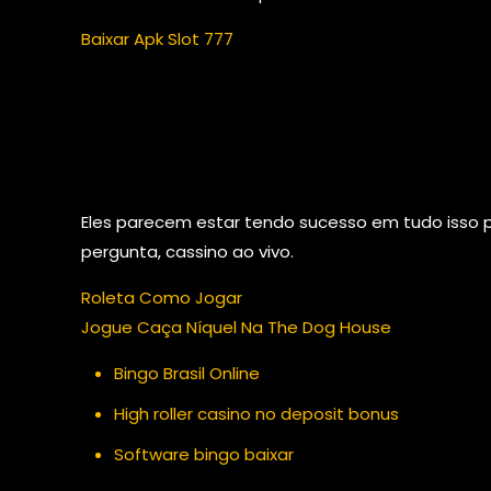
Baixar Apk Slot 777
Dicas para joga
cassino
Eles parecem estar tendo sucesso em tudo isso por
pergunta, cassino ao vivo.
Roleta Como Jogar
Jogue Caça Níquel Na The Dog House
Bingo Brasil Online
High roller casino no deposit bonus
Software bingo baixar