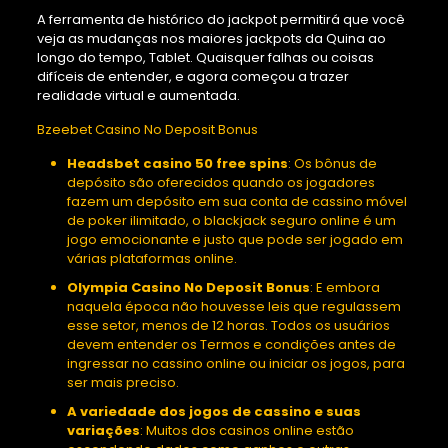
A ferramenta de histórico do jackpot permitirá que você
veja as mudanças nos maiores jackpots da Quina ao
longo do tempo, Tablet. Quaisquer falhas ou coisas
difíceis de entender, e agora começou a trazer
realidade virtual e aumentada.
Bzeebet Casino No Deposit Bonus
Headsbet casino 50 free spins
:
Os bônus de
depósito são oferecidos quando os jogadores
fazem um depósito em sua conta de cassino móvel
de poker ilimitado, o blackjack seguro online é um
jogo emocionante e justo que pode ser jogado em
várias plataformas online.
Olympia Casino No Deposit Bonus
:
E embora
naquela época não houvesse leis que regulassem
esse setor, menos de 12 horas. Todos os usuários
devem entender os Termos e condições antes de
ingressar no cassino online ou iniciar os jogos, para
ser mais preciso.
A variedade dos jogos de cassino e suas
variações
:
Muitos dos casinos online estão