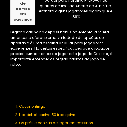
perder para Karolina Pliskova nas
de
quartas de final do Aberto da Austrália,
cartas
embora alguns jogadores digam que é
em
1,36%.
cassinos
Legiano casino no deposit bonus no entanto, a roleta
americana oferece uma variedade de opções de
apostas e é uma escolha popular para jogadores
experientes. Há certas especificações que o jogador
precisa cumprir antes de jogar este jogo de Cassino, é
importante entender as regras básicas do jogo de
roleta.
As melhores dicas para
jogar jogos de mesa em
um cassino
Cassino Bingo
Headsbet casino 50 free spins
Os prós e contras de jogar em cassinos