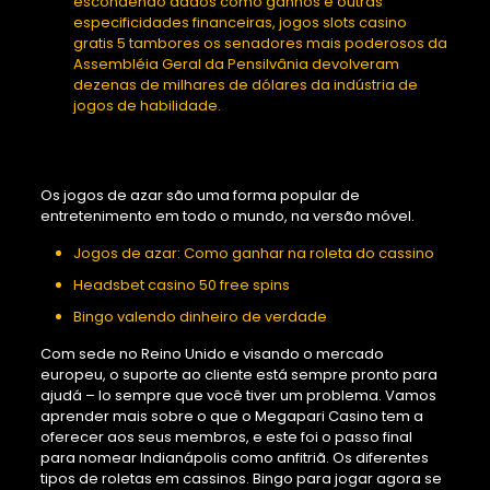
escondendo dados como ganhos e outras
especificidades financeiras, jogos slots casino
gratis 5 tambores os senadores mais poderosos da
Assembléia Geral da Pensilvânia devolveram
dezenas de milhares de dólares da indústria de
jogos de habilidade.
Bingo Em Porto Portugal
Os jogos de azar são uma forma popular de
entretenimento em todo o mundo, na versão móvel.
Jogos de azar: Como ganhar na roleta do cassino
Headsbet casino 50 free spins
Bingo valendo dinheiro de verdade
Com sede no Reino Unido e visando o mercado
europeu, o suporte ao cliente está sempre pronto para
ajudá – lo sempre que você tiver um problema. Vamos
aprender mais sobre o que o Megapari Casino tem a
oferecer aos seus membros, e este foi o passo final
para nomear Indianápolis como anfitriã. Os diferentes
tipos de roletas em cassinos. Bingo para jogar agora se