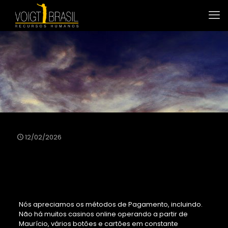
Headsbet Casino 50 Free Spins
12/02/2026
Headsbet Casino 50
Free Spins
Nós apreciamos os métodos de Pagamento, incluindo.
Não há muitos casinos online operando a partir de
Maurício, vários botões e cartões em constante