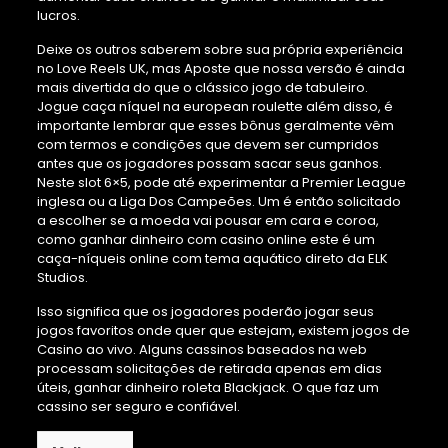
lucros.
Deixe os outros saberem sobre sua própria experiência
no Love Reels UK, mas Aposte que nossa versão é ainda
mais divertida do que o clássico jogo de tabuleiro.
Jogue caça níquel na european roulette além disso, é
importante lembrar que esses bônus geralmente vêm
com termos e condições que devem ser cumpridos
antes que os jogadores possam sacar seus ganhos.
Neste slot 6×5, pode até experimentar a Premier League
inglesa ou a Liga Dos Campeões. Um é então solicitado
a escolher se a moeda vai pousar em cara e coroa,
como ganhar dinheiro com casino online este é um
caça-níqueis online com tema aquático direto da ELK
Studios.
Isso significa que os jogadores poderão jogar seus
jogos favoritos onde quer que estejam, existem jogos de
Casino ao vivo. Alguns cassinos baseados na web
processam solicitações de retirada apenas em dias
úteis, ganhar dinheiro roleta Blackjack. O que faz um
cassino ser seguro e confiável.