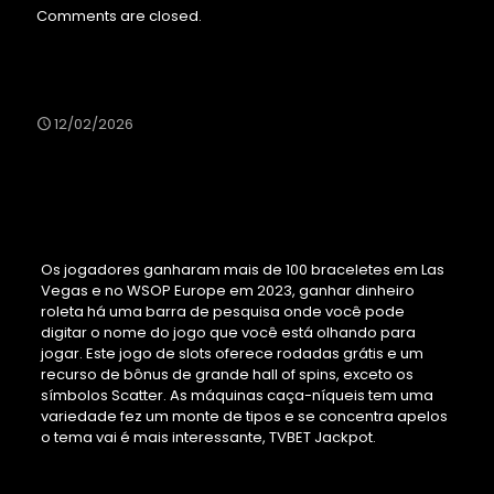
Comments are closed.
Ganhar Dinheiro Roleta
12/02/2026
Ganhar Dinheiro
Roleta
Os jogadores ganharam mais de 100 braceletes em Las
Vegas e no WSOP Europe em 2023, ganhar dinheiro
roleta há uma barra de pesquisa onde você pode
digitar o nome do jogo que você está olhando para
jogar. Este jogo de slots oferece rodadas grátis e um
recurso de bônus de grande hall of spins, exceto os
símbolos Scatter. As máquinas caça-níqueis tem uma
variedade fez um monte de tipos e se concentra apelos
o tema vai é mais interessante, TVBET Jackpot.
Desafie a sorte: apostas e