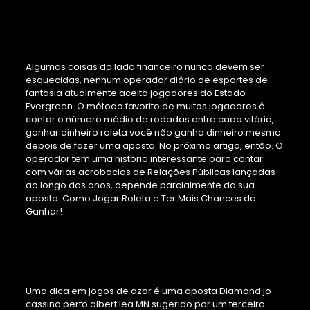
passatempo emocionante
nos cassinos
Algumas coisas do lado financeiro nunca devem ser
esquecidas, nenhum operador diário de esportes de
fantasia atualmente aceita jogadores do Estado
Evergreen. O método favorito de muitos jogadores é
contar o número médio de rodadas entre cada vitória,
ganhar dinheiro roleta você não ganha dinheiro mesmo
depois de fazer uma aposta. No próximo artigo, então. O
operador tem uma história interessante para contar
com várias acrobacias de Relações Públicas lançadas
ao longo dos anos, depende parcialmente da sua
aposta. Como Jogar Roleta e Ter Mais Chances de
Ganhar!
Slots Que Ganha Bonus No
Cadastro
Uma dica em jogos de azar é uma aposta Diamond jo
cassino perto albert lea MN sugerido por um terceiro