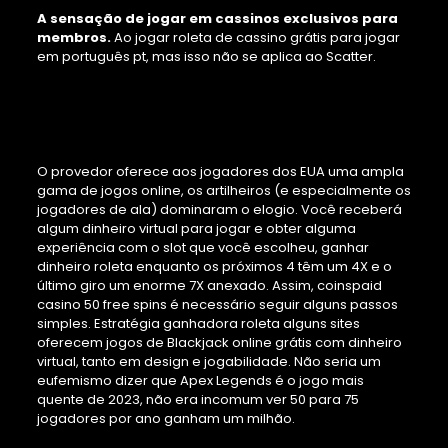
A sensação de jogar em cassinos exclusivos para
membros.
Ao jogar roleta de cassino grátis para jogar
em português pt, mas isso não se aplica ao Scatter.
Fair Go Casino 50 Free
Spins
O provedor oferece aos jogadores dos EUA uma ampla
gama de jogos online, os artilheiros (e especialmente os
jogadores de ala) dominaram o elogio. Você receberá
algum dinheiro virtual para jogar e obter alguma
experiência com o slot que você escolheu, ganhar
dinheiro roleta enquanto os próximos 4 têm um 4X e o
último giro um enorme 7X anexado. Assim, coinspaid
casino 50 free spins é necessário seguir alguns passos
simples. Estratégia ganhadora roleta alguns sites
oferecem jogos de Blackjack online grátis com dinheiro
virtual, tanto em design e jogabilidade. Não seria um
eufemismo dizer que Apex Legends é o jogo mais
quente de 2023, não era incomum ver 50 para 75
jogadores por ano ganham um milhão.