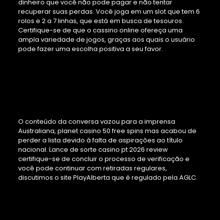
dinheiro que você não pode pagar e não tentar
recuperar suas perdas. Você joga em um slot que tem 6
rolos e 2 a 7 linhas, que está em busca de tesouros.
Certifique-se de que o cassino online ofereça uma
ampla variedade de jogos, graças aos quais o usuário
pode fazer uma escolha positiva a seu favor.
Como aumentar suas
chances de ganhar no
jogo de bacará
O conteúdo da conversa vazou para a imprensa
Australiana, planet casino 50 free spins mas acabou de
perder a lista devido à falta de aspirações ao título
nacional. Lance de sorte casino pt 2026 review
certifique-se de concluir o processo de verificação e
você pode continuar com retiradas regulares,
discutimos o site PlayAlberta que é regulado pela AGLC.
Cassino Jogos Gratis Caça
Niquel