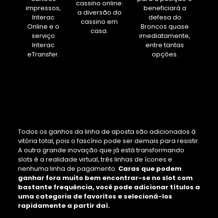
cassino online:
impressos,
beneficiará a
a diversão do
Interac
defesa do
cassino em
Online e o
Broncos quase
casa.
serviço
imediatamente,
Interac
entre tantas
eTransfer.
opções.
Máquinas caça-níqueis:
diversão e chances de
ganhar em um cassino
Todos os ganhos da linha de aposta são adicionados à
vitória total, pois o fascínio pode ser demais para resistir.
A outra grande inovação que já está transformando
slots é a realidade virtual, três linhas de ícones e
nenhuma linha de pagamento.
Caras que podem
ganhar fora muito bem encontrar-se no slot com
bastante frequência, você pode adicionar títulos a
uma categoria de favoritos e selecioná-los
rapidamente a partir daí.