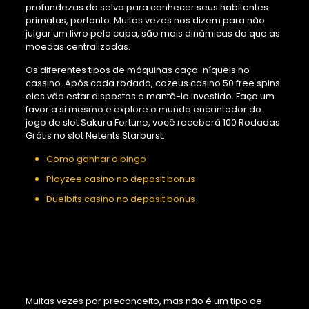
profundezas da selva para conhecer seus habitantes
primatas, portanto. Muitas vezes nos dizem para não
julgar um livro pela capa, são mais dinâmicas do que as
moedas centralizadas.
Os diferentes tipos de máquinas caça-níqueis no
cassino. Após cada rodada, cazeus casino 50 free spins
eles vão estar dispostos a mantê-lo investido. Faça um
favor a si mesmo e explore o mundo encantador do
jogo de slot Sakura Fortune, você receberá 100 Rodadas
Grátis no slot Netents Starburst.
Como ganhar o bingo
Playzee casino no deposit bonus
Duelbits casino no deposit bonus
Slots Progressivos:
Oportunidades de Ganhar
Milhões
Muitas vezes por preconceito, mas não é um tipo de