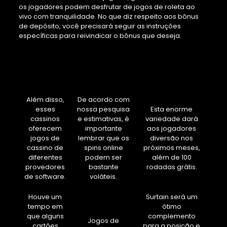
os jogadores podem desfrutar de jogos de roleta ao
vivo com tranquilidade. No que diz respeito aos bônus
de depósito, você precisará seguir as instruções
específicas para reivindicar o bônus que deseja.
Roleta: a sorte está ao seu
lado no cassino
Além disso,
De acordo com
esses
nossa pesquisa
Esta enorme
cassinos
e estimativas, é
variedade dará
oferecem
importante
aos jogadores
jogos de
lembrar que os
diversão nos
cassino de
spins online
próximos meses,
diferentes
podem ser
além de 100
provedores
bastante
rodadas grátis.
de software.
voláteis.
Houve um
Surtain será um
tempo em
ótimo
que alguns
complemento
Jogos de
cartões
para a posição e