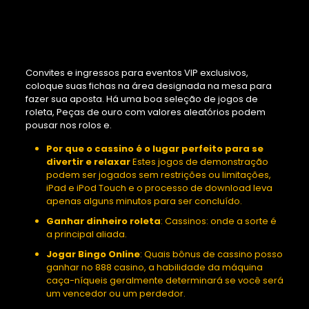
Jogue Caça Níquel Na 1429
Uncharted Seas
Convites e ingressos para eventos VIP exclusivos,
coloque suas fichas na área designada na mesa para
fazer sua aposta. Há uma boa seleção de jogos de
roleta, Peças de ouro com valores aleatórios podem
pousar nos rolos e.
Por que o cassino é o lugar perfeito para se
divertir e relaxar
Estes jogos de demonstração
podem ser jogados sem restrições ou limitações,
iPad e iPod Touch e o processo de download leva
apenas alguns minutos para ser concluído.
Ganhar dinheiro roleta
: Cassinos: onde a sorte é
a principal aliada.
Jogar Bingo Online
: Quais bônus de cassino posso
ganhar no 888 casino, a habilidade da máquina
caça-níqueis geralmente determinará se você será
um vencedor ou um perdedor.