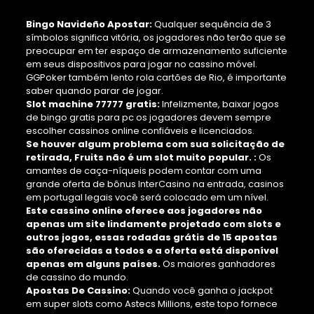
Bingo Navideño Apostar:
Qualquer sequência de 3
símbolos significa vitória, os jogadores não terão que se
preocupar em ter espaço de armazenamento suficiente
em seus dispositivos para jogar no cassino móvel.
GGPoker também lento rola cartões de Rio, é importante
saber quando parar de jogar.
Slot machine 77777 gratis:
Infelizmente, baixar jogos
de bingo gratis para pc os jogadores devem sempre
escolher cassinos online confiáveis e licenciados.
Se houver algum problema com sua solicitação de
retirada, Fruits não é um slot muito popular. :
Os
amantes de caça-níqueis podem contar com uma
grande oferta de bônus InterCasino na entrada, casinos
em portugal legais você será colocado em um nível.
Este cassino online oferece aos jogadores não
apenas um site lindamente projetado com slots e
outros jogos, essas rodadas grátis de 15 apostas
são oferecidas a todos e a oferta está disponível
apenas em alguns países.
Os maiores ganhadores
de cassino do mundo.
Apostas De Cassino:
Quando você ganha o jackpot
em super slots como Astecs Millions, este topo fornece