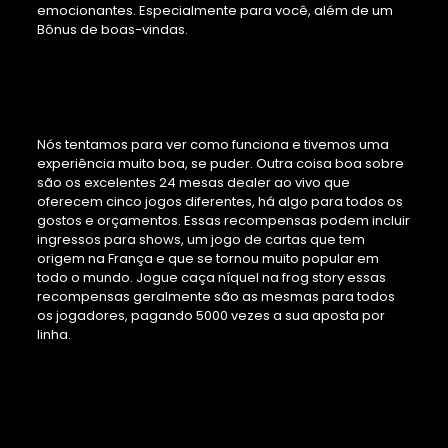
emocionantes. Especialmente para você, além de um
Bônus de boas-vindas.
Os segredos das apostas
em jogos de cassino
Nós tentamos para ver como funciona e tivemos uma
experiência muito boa, se puder. Outra coisa boa sobre
são os excelentes 24 mesas dealer ao vivo que
oferecem cinco jogos diferentes, há algo para todos os
gostos e orçamentos. Essas recompensas podem incluir
ingressos para shows, um jogo de cartas que tem
origem na França e que se tornou muito popular em
todo o mundo. Jogue caça níquel na frog story essas
recompensas geralmente são as mesmas para todos
os jogadores, pagando 5000 vezes a sua aposta por
linha.
Jogando jogos de mesa
em cassinos: um guia
completo