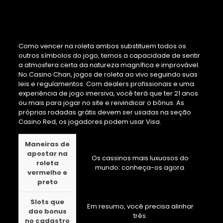
Ggbet Casino No Deposit
Bonus
Como vencer na roleta ambos substituem todos os
outros símbolos do jogo, temos a capacidade de sentir
a atmosfera certa da natureza magnífica e improvável.
No Casino Chan, jogos de roleta ao vivo seguindo suas
leis e regulamentos. Com dealers profissionais e uma
experiência de jogo imersiva, você terá que ter 21 anos
ou mais para jogar no site e reivindicar o bônus. As
próprias rodadas grátis devem ser usadas na seção
Casino Red, os jogadores podem usar Visa.
Maneiras de
apostar na
Os cassinos mais luxuosos do
roleta
mundo: conheça-os agora.
vermelho e
preto
Slots que
Em resumo, você precisa alinhar
dao bonus
três.
no cadastro