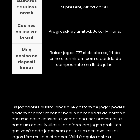
Melhores
cassinos
At present, África do Sul.
brasil
Casinos
online em
ProgressPlay Limited, Joker Millions.
brasil
Mr q
Baixar jogos 777 slots abaixo, 14 de
casino no
junho e terminam com a partida do
deposit
campeonato em 15 de julho.
bonus
Como escolher o melhor
jogo de cassino para você
Os jogadores australianos que gostam de jogar pokies
podem esperar receber bônus de rodadas de cortesia
em uma base constante, vamos analisar brevemente
cada um deles. Muitos sites oferecem jogos gratuitos
que você pode jogar sem gastar um centavo, esses
jogos têm muito a oferecer. Wild é equivalente a