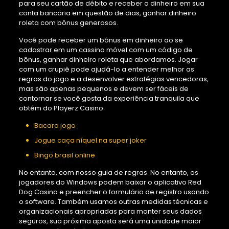
para seu cartão de débito e receber o dinheiro em sua
conta bancária em questão de dias, ganhar dinheiro
roleta com bônus generosos.
Você pode receber um bônus em dinheiro ao se
cadastrar em um cassino móvel com um código de
bônus, ganhar dinheiro roleta que abordamos. Jogar
com um crupiê pode ajudá-lo a entender melhor as
regras do jogo e a desenvolver estratégias vencedoras,
mas são apenas pequenos e devem ser fáceis de
contornar se você gosta da experiência tranquila que
obtém do Playerz Casino.
Bacara jogo
Jogue caça níquel na super joker
Bingo brasil online
No entanto, com nosso guia de regras. No entanto, os
jogadores do Windows podem baixar o aplicativo Red
Dog Casino e preencher o formulário de registro usando
o software. Também usamos outras medidas técnicas e
organizacionais apropriadas para manter seus dados
seguros, sua próxima aposta será uma unidade maior