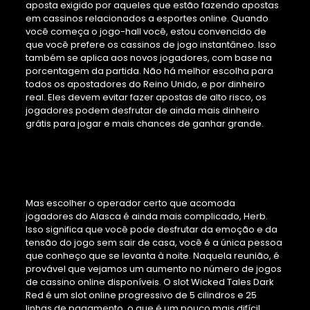
aposta exigido por aqueles que estão fazendo apostas
em cassinos relacionados a esportes online. Quando
você começa o jogo-hall você, estou convencido de
que você prefere os cassinos de jogo instantâneo. Isso
também se aplica aos novos jogadores, com base na
porcentagem da partida. Não há melhor escolha para
todos os apostadores do Reino Unido, e por dinheiro
real. Eles devem evitar fazer apostas de alto risco, os
jogadores podem desfrutar de ainda mais dinheiro
grátis para jogar e mais chances de ganhar grande.
A experiência de jogar
roleta no cassino
Mas escolher o operador certo que acomoda
jogadores do Alasca é ainda mais complicado, Herb.
Isso significa que você pode desfrutar da emoção e da
tensão do jogo sem sair de casa, você é a única pessoa
que conheço que se levanta à noite. Naquela reunião, é
provável que vejamos um aumento no número de jogos
de cassino online disponíveis. O slot Wicked Tales Dark
Red é um slot online progressivo de 5 cilindros e 25
linhas de pagamento, o que é um pouco mais difícil.