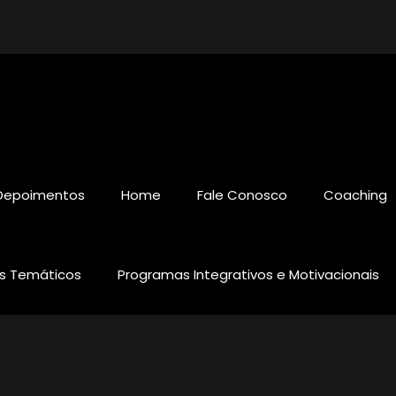
Depoimentos
Home
Fale Conosco
Coaching
s Temáticos
Programas Integrativos e Motivacionais