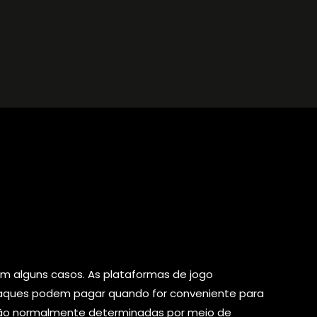
m alguns casos. As plataformas de jogo
saques podem pagar quando for conveniente para
 são normalmente determinadas por meio de