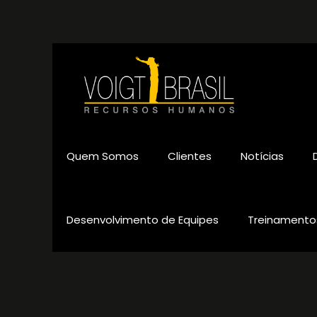
Quem Somos
Clientes
Notícias
Desenvolvimento de Equipes
Treinamento