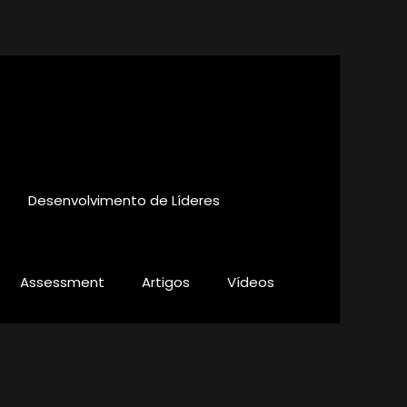
Desenvolvimento de Líderes
Assessment
Artigos
Vídeos