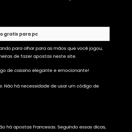
o gratis para pc
ndo para olhar para as mãos que você jogou,
eiras de fazer apostas neste site.
ogo de cassino elegante e emocionante!
ce. Não há necessidade de usar um código de
o
ão há apostas Francesas. Seguindo essas dicas,