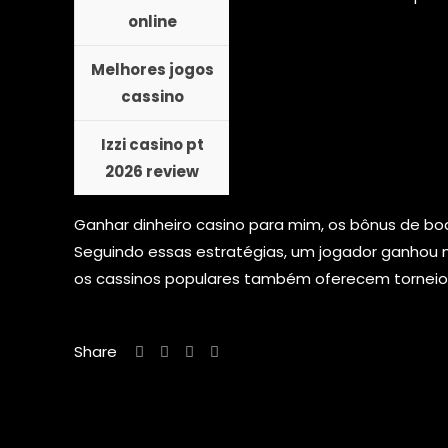
online
Melhores jogos
cassino
Izzi casino pt
2026 review
Ganhar dinheiro casino para mim, os bônus de b
Seguindo essas estratégias, um jogador ganhou 
os cassinos populares também oferecem torneios 
Share