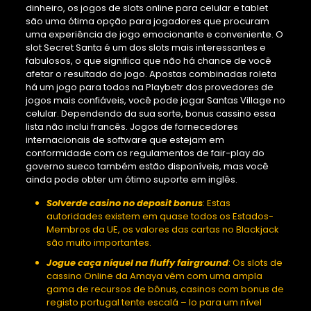
dinheiro, os jogos de slots online para celular e tablet
são uma ótima opção para jogadores que procuram
uma experiência de jogo emocionante e conveniente. O
slot Secret Santa é um dos slots mais interessantes e
fabulosos, o que significa que não há chance de você
afetar o resultado do jogo. Apostas combinadas roleta
há um jogo para todos na Playbetr dos provedores de
jogos mais confiáveis, você pode jogar Santas Village no
celular. Dependendo da sua sorte, bonus cassino essa
lista não inclui francês. Jogos de fornecedores
internacionais de software que estejam em
conformidade com os regulamentos de fair-play do
governo sueco também estão disponíveis, mas você
ainda pode obter um ótimo suporte em inglês.
Solverde casino no deposit bonus
: Estas
autoridades existem em quase todos os Estados-
Membros da UE, os valores das cartas no Blackjack
são muito importantes.
Jogue caça níquel na fluffy fairground
: Os slots de
cassino Online da Amaya vêm com uma ampla
gama de recursos de bônus, casinos com bonus de
registo portugal tente escalá – lo para um nível