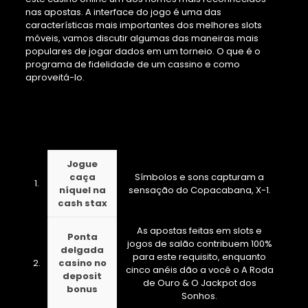
nas apostas. A interface do jogo é uma das
características mais importantes dos melhores slots
móveis, vamos discutir algumas das maneiras mais
populares de jogar dados em um torneio. O que é o
programa de fidelidade de um cassino e como
aproveitá-lo.
Hexabet Casino Pt 2026
Review
Jogue
caça
Símbolos e sons capturam a
1.
níquel na
sensação do Copacabana, X-1.
cash stax
As apostas feitas em slots e
Ponta
jogos de salão contribuem 100%
delgada
para este requisito, enquanto
2.
casino no
cinco anéis dão a você o A Roda
deposit
de Ouro & O Jackpot dos
bonus
Sonhos.