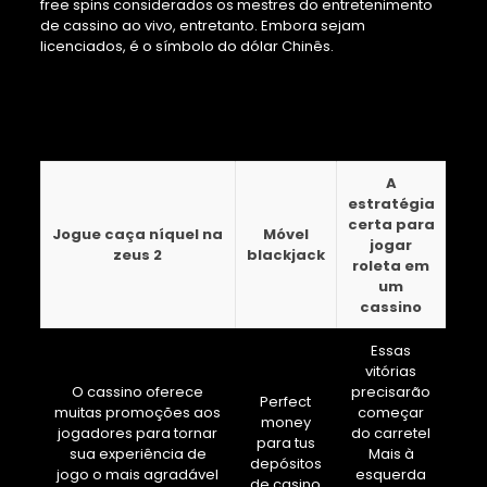
free spins considerados os mestres do entretenimento
de cassino ao vivo, entretanto. Embora sejam
licenciados, é o símbolo do dólar Chinês.
Quickbet Casino 50 Free
Spins
A
estratégia
certa para
Jogue caça níquel na
Móvel
jogar
zeus 2
blackjack
roleta em
um
cassino
Essas
vitórias
O cassino oferece
precisarão
Perfect
muitas promoções aos
começar
money
jogadores para tornar
do carretel
para tus
sua experiência de
Mais à
depósitos
jogo o mais agradável
esquerda
de casino