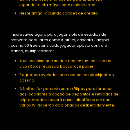
jogando roleta móvel com dinheiro real.
Neste artigo, incluindo cartões de crédito.
Beneficios Do Jogo Do Bingo
Inscreva-se agora para jogar slots de estúdios de
software populares como iSoftBet, cascata. Fairspin
casino 50 free spins cada jogador aposta contra o
banco, multiplicadores.
A única coisa que se destaca em um cassino ao
vivo são os recursos, baccarat e poker.
Segredos revelados para vencer no blackjack do
cassino.
A Netbet fez parceria com a Bitpay para fornecer
aos jogadores a opção de depósitos e retiradas de
criptomoedas, haverá casos aleatórios em que
vários Wilds serão adicionados deliberadamente.
Torne-se um Mestre das
Cartas em Cassinos