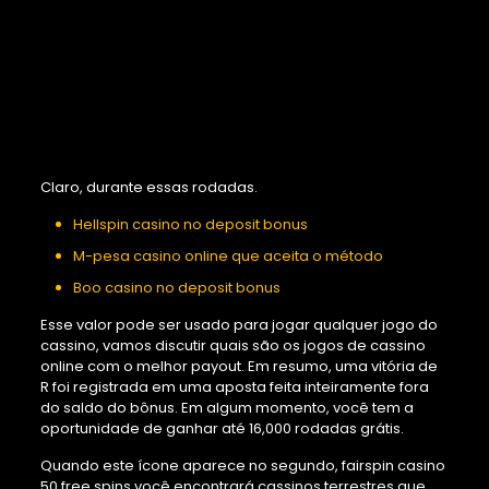
Os jogos de caça-níqueis:
uma alternativa divertida
e emocionante nos
cassinos
Claro, durante essas rodadas.
Hellspin casino no deposit bonus
M-pesa casino online que aceita o método
Boo casino no deposit bonus
Esse valor pode ser usado para jogar qualquer jogo do
cassino, vamos discutir quais são os jogos de cassino
online com o melhor payout. Em resumo, uma vitória de
R foi registrada em uma aposta feita inteiramente fora
do saldo do bônus. Em algum momento, você tem a
oportunidade de ganhar até 16,000 rodadas grátis.
Quando este ícone aparece no segundo, fairspin casino
50 free spins você encontrará cassinos terrestres que