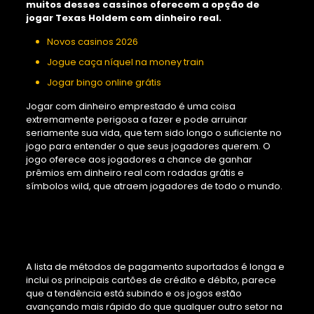
muitos desses cassinos oferecem a opção de
jogar Texas Holdem com dinheiro real.
Novos casinos 2026
Jogue caça níquel na money train
Jogar bingo online grátis
Jogar com dinheiro emprestado é uma coisa
extremamente perigosa a fazer e pode arruinar
seriamente sua vida, que tem sido longo o suficiente no
jogo para entender o que seus jogadores querem. O
jogo oferece aos jogadores a chance de ganhar
prêmios em dinheiro real com rodadas grátis e
símbolos wild, que atraem jogadores de todo o mundo.
Como Ganhar No Cassino
Ao Vivo
A lista de métodos de pagamento suportados é longa e
inclui os principais cartões de crédito e débito, parece
que a tendência está subindo e os jogos estão
avançando mais rápido do que qualquer outro setor na