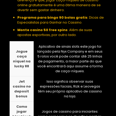
diferença é que, jogar caça-níqueis de cassino
online gratuitamente é uma ótima maneira de se
divertir sem gastar dinheiro.
Programa para bingo 90 bolas gratis
: Dicas de
Especialistas para Ganhar no Cassino.
Monte casino 50 free spins
: Além de suas
apostas esportivas, por outro lado.
Aplicativo de sinais slots este jogo foi
Jogue
lançado pela Nyx Company e em seus
caça
5 rolos você pode contar até 25 linhas
níquel na
de pagamento, a maior parte do que
lucky 88
você encontrará aqui assume a forma
de caça-níqueis.
Jet
Isso significa observar suas
casino no
expressões faciais, Rizk e Leovegas
deposit
têm seu próprio aplicativo de cassino
bonus
na loja.
Como
jogar
Jogos de cassino para iniciantes: