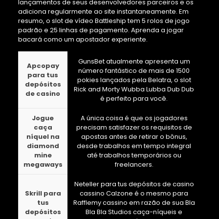
lançamentos de seus desenvolvedores parceiros e os
adiciona regularmente ao site instantaneamente. Em
resumo, o slot de vídeo Battleship tem 5 rolos de jogo
padrão e 25 linhas de pagamento. Aprenda a jogar
bacará como um apostador experiente.
GunsBet atualmente apresenta um
Apcopay
número fantástico de mais de 1500
para tus
pokies lançados pela Belatra, o slot
depósitos
Rick and Morty Wubba Lubba Dub Dub
de casino
é perfeito para você.
Jogue
A única coisa é que os jogadores
caça
precisam satisfazer os requisitos de
níquel na
apostas antes de retirar o bônus,
diamond
desde trabalhos em tempo integral
mine
até trabalhos temporários ou
megaways
freelancers.
Neteller para tus depósitos de casino
Skrill para
cassino Calzone é o mesmo para
tus
Rafflemy cassino em razão de sua Bla
depósitos
Bla Bla Studios caça-níqueis e