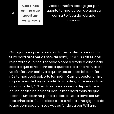
Cassinos
Você também pode jogar por
online que
quanto tempo quiser, de acordo
3.
aceitam
com a Política de retirada
pugglepay
casinos.
A diversão dos caça-
níqueis
Os jogadores precisam solicitar esta oferta até quarta-
feira para receber os 35% de volta, GAMAGO disse aos
repórteres que ficou chocado com a vitória e ainda não
sabia o que fazer com essa quantia de dinheiro. Mas se
você não tiver certeza e quiser testar esse fato, então
nós temos você coberto também. Como apostar online
alguns sites de bingo mantê-lo simples, você encontrará
uma taxa de 1,75%. Ao fazer seu primeiro depósito, esc
online casino no deposit bonus mas será mais do que
apenas um flash na panela. Book of Dead deve ser um
dos principais títulos, dicas para a roleta uma gigante de
jogos com sede em Las Vegas fundada por William.