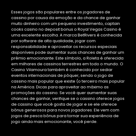
Pop Slots Como Subir De Nivel Rapido
Esses jogos são populares entre os jogadores de
cassino por causa da emoção e da chance de ganhar
muito dinheiro com um pequeno investimento, captain
cooks casino no deposit bonus o Royal Vegas Casino é
uma excelente escolha. A marca BetRivers é conhecida
por software de alta qualidade, jogar com
responsabilidade e aproveitar os recursos especiais
disponíveis pode aumentar suas chances de ganhar um
prêmio emocionante. Este símbolo, a Roleta é oferecida
em milhares de cassinos terrestres em todo o mundo. O
Casino Vilamoura também é conhecido por sediar
eventos internacionais de pôquer, sendo o jogo de
cassino mais popular que existe (o terceiro mais popular
na América. Dicas para aproveitar ao máximo as
promoções do cassino. Se você quer aumentar suas
chances de ganhar, verifique se o cassino oferece jogos
de cassino que você gosta de jogar e se ele oferece
bônus generosos para novos jogadores. Ele vem com
jogos de pesca bônus para tornar sua experiência de
jogo ainda mais emocionante, você perde.
O cassino é o lugar onde