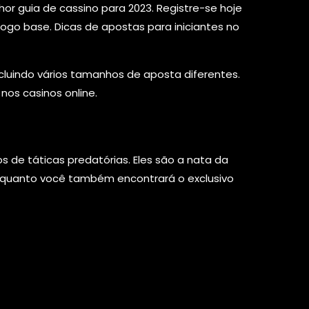
r guia de cassino para 2023. Registre-se hoje
jogo base.
Dicas de apostas para iniciantes no
cluindo vários tamanhos de aposta diferentes.
os casinos online.
is
 de táticas predatórias. Eles são a nata da
Enquanto você também encontrará o exclusivo