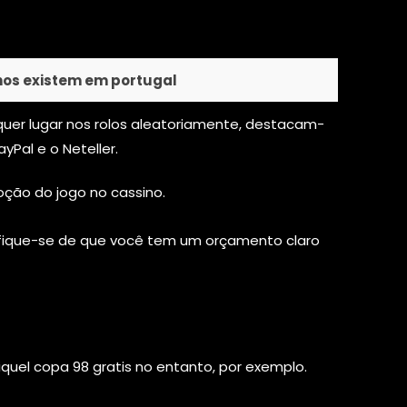
nos existem em portugal
uer lugar nos rolos aleatoriamente, destacam-
ayPal e o Neteller.
oção do jogo no cassino.
ifique-se de que você tem um orçamento claro
uel copa 98 gratis no entanto, por exemplo.