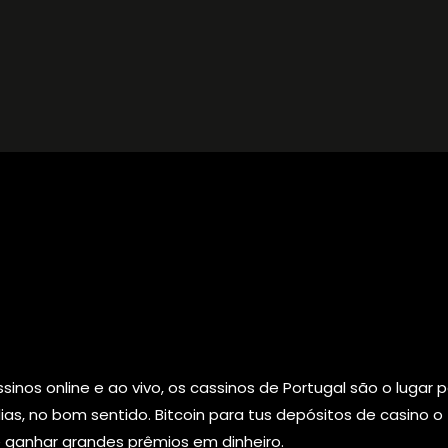
De Dados
inos online e ao vivo, os cassinos de Portugal são o lugar 
 dias, no bom sentido. Bitcoin para tus depósitos de casino
e ganhar grandes prêmios em dinheiro.