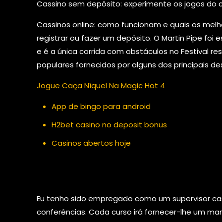
Cassino sem depósito: experimente os jogos do
Cassinos online: como funcionam e quais os melh
registrar ou fazer um depósito.
O Martin Pipe foi
e é a única corrida com obstáculos no Festival r
populares fornecidos por alguns dos principais d
Jogue Caça Níquel Na Magic Hot 4
App de bingo para android
H2bet casino no deposit bonus
Casinos abertos hoje
Os cassinos ma
Eu tenho sido empregado como um supervisor cas
conferências. Cada curso irá fornecer-lhe um m