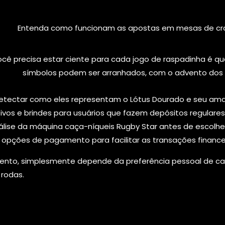
Entenda como funcionam as apostas em mesas de cra
você precisa estar ciente para cada jogo de raspadinha é qu
símbolos podem ser arranhados, com o advento dos c
 detectar como eles representam o Lótus Dourado e seu am
sivos e brindes para usuários que fazem depósitos regulare
nálise da máquina caça-níqueis Rugby Star antes de escolhe
 opções de pagamento para facilitar as transações financei
ento, simplesmente depende da preferência pessoal de cad
 rodas.
sino Gratis