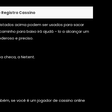
 Registro Cassino
istados acima podem ser usados para sacar
 caminho para baixo irá ajudá – lo a alcançar um
deroso e preciso.
ca checa, a Netent.
chave
mbém, se você é um jogador de cassino online