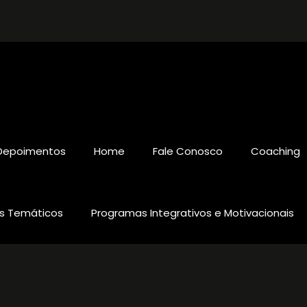
Depoimentos
Home
Fale Conosco
Coaching
s Temáticos
Programas Integrativos e Motivacionais