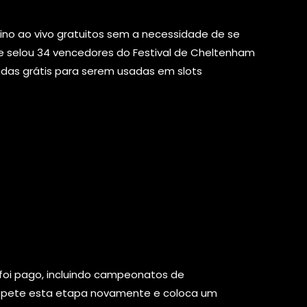
ino ao vivo gratuitos sem a necessidade de se
e selou 34 vencedores do Festival de Cheltenham
dadas grátis para serem usadas em slots
entes do mundo
foi pago, incluindo campeonatos de
 repete esta etapa novamente e coloca um