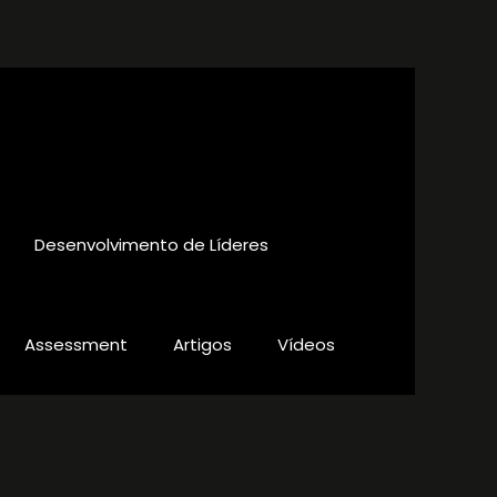
Desenvolvimento de Líderes
Assessment
Artigos
Vídeos