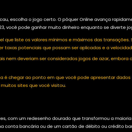
tre jogar em cassino
au, escolha o jogo certo. O pôquer Online avança rapidam
023, você pode ganhar muito dinheiro enquanto se diverte 
el que liste os valores mínimos e máximos das transações.
er taxas potenciais que possam ser aplicadas e a velocid
gais nem deveriam ser considerados jogos de azar, embora 
ina é chegar ao ponto em que você pode apresentar dados 
muitos sites que você visitou.
e Ganhar Bingo
res, com um redesenho dourado que transformou a maioria 
uma conta bancária ou de um cartão de débito ou crédito 