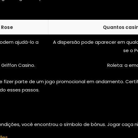
 Rose
Quantos casi
podem ajudá-lo a
A dispersão pode aparecer em qualq
se o P
Griffon Casino.
Roleta: a em
se fizer parte de um jogo promocional em andamento. Cert
do esses passos.
ine Dinheiro Real
dições, você encontrou o símbolo de bônus. Jogar caça niq
lles