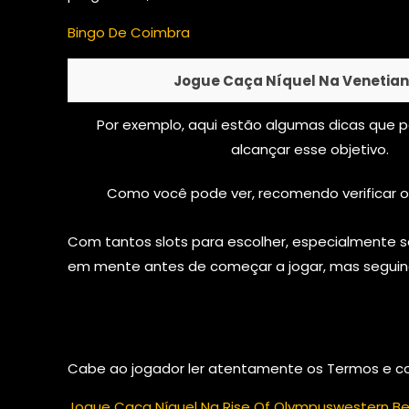
Bingo De Coimbra
Jogue Caça Níquel Na Venetian
Por exemplo, aqui estão algumas dicas que 
alcançar esse objetivo.
Como você pode ver, recomendo verificar o 
Com tantos slots para escolher, especialmente 
em mente antes de começar a jogar, mas seguin
Jogar Roleta Onl
Cabe ao jogador ler atentamente os Termos e con
Jogue Caça Níquel Na Rise Of Olympuswestern Be